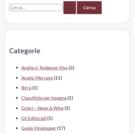
C
e
r
c
a
Categorie
:
Analisi e Tendenze Vino
(2)
Analisi Mercato
(11)
Birra
(1)
Classifiche per insegna
(1)
Esteri – News & Wine
(1)
Gli Editoriali
(1)
Guida Vinialsuper
(17)