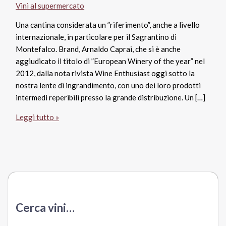
Vini al supermercato
Una cantina considerata un ”riferimento”, anche a livello
internazionale, in particolare per il Sagrantino di
Montefalco. Brand, Arnaldo Caprai, che si è anche
aggiudicato il titolo di ”European Winery of the year” nel
2012, dalla nota rivista Wine Enthusiast oggi sotto la
nostra lente di ingrandimento, con uno dei loro prodotti
intermedi reperibili presso la grande distribuzione. Un […]
Umbria
Leggi tutto »
Rosso
Igt
2013
Poggio
Belvedere,
Arnaldo
Caprai
Cerca vini…