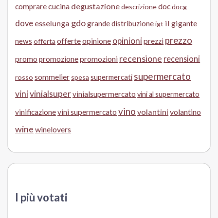
cucina
degustazione
doc
comprare
descrizione
docg
gdo
dove
esselunga
il gigante
grande distribuzione
igt
prezzo
opinioni
offerte
opinione
news
prezzi
offerta
recensione
recensioni
promo
promozione
promozioni
supermercato
sommelier
supermercati
rosso
spesa
vini
vinialsuper
vinialsupermercato
vini al supermercato
vino
volantini
volantino
vinificazione
vini supermercato
wine
winelovers
I più votati