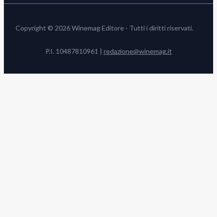
Copyright © 2026 Winemag Editore - Tutti i diritti riservati.
P.I. 10487810961 |
redazione@winemag.it