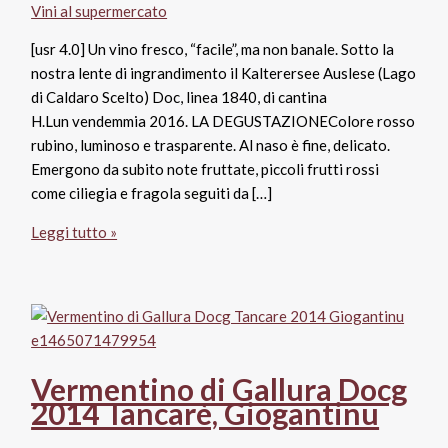
Vini al supermercato
[usr 4.0] Un vino fresco, “facile”, ma non banale. Sotto la
nostra lente di ingrandimento il Kalterersee Auslese (Lago
di Caldaro Scelto) Doc, linea 1840, di cantina
H.Lun vendemmia 2016. LA DEGUSTAZIONEColore rosso
rubino, luminoso e trasparente. Al naso è fine, delicato.
Emergono da subito note fruttate, piccoli frutti rossi
come ciliegia e fragola seguiti da […]
Kalterersee
Leggi tutto »
Auslese
SudTirol
Alto
Adige
Doc
‘”1840″
Vermentino di Gallura Docg
H.Lun
2014 Tancarè, Giogantinu
(Girlan)