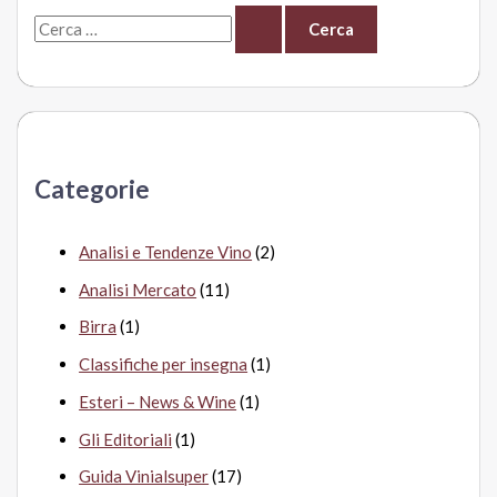
C
e
r
c
a
Categorie
:
Analisi e Tendenze Vino
(2)
Analisi Mercato
(11)
Birra
(1)
Classifiche per insegna
(1)
Esteri – News & Wine
(1)
Gli Editoriali
(1)
Guida Vinialsuper
(17)