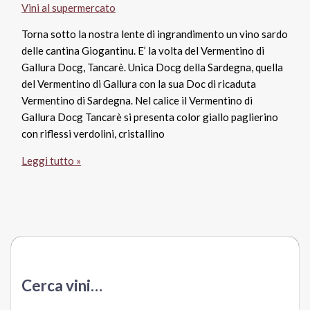
Vini al supermercato
Torna sotto la nostra lente di ingrandimento un vino sardo
delle cantina Giogantinu. E’ la volta del Vermentino di
Gallura Docg, Tancarè. Unica Docg della Sardegna, quella
del Vermentino di Gallura con la sua Doc di ricaduta
Vermentino di Sardegna. Nel calice il Vermentino di
Gallura Docg Tancarè si presenta color giallo paglierino
con riflessi verdolini, cristallino
Vermentino
Leggi tutto »
di
Gallura
Docg
2014
Tancarè,
Giogantinu
Cerca vini…