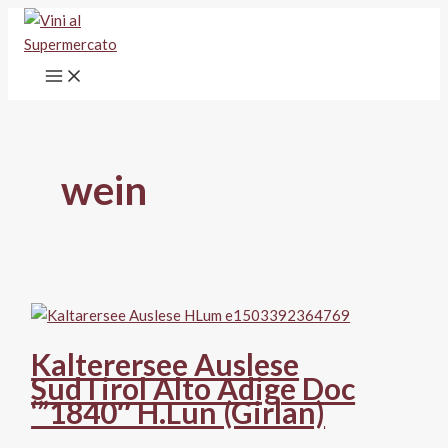
Vai
al
contenuto
wein
Kalterersee Auslese
SudTirol Alto Adige Doc
‘”1840″ H.Lun (Girlan)