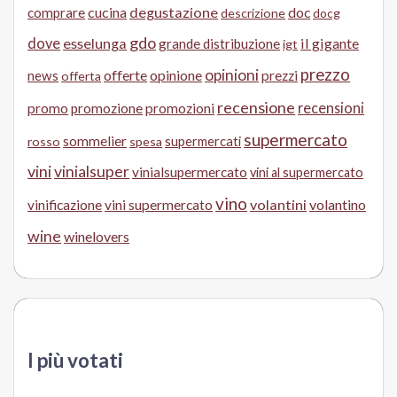
cucina
degustazione
doc
comprare
descrizione
docg
gdo
dove
esselunga
il gigante
grande distribuzione
igt
prezzo
opinioni
offerte
opinione
news
prezzi
offerta
recensione
recensioni
promo
promozione
promozioni
supermercato
sommelier
supermercati
rosso
spesa
vini
vinialsuper
vinialsupermercato
vini al supermercato
vino
volantini
volantino
vinificazione
vini supermercato
wine
winelovers
I più votati