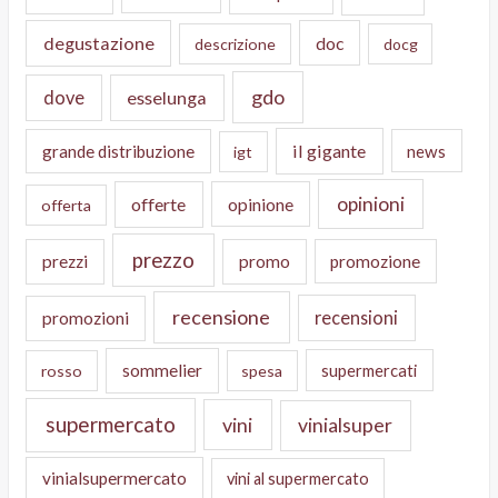
degustazione
doc
descrizione
docg
gdo
dove
esselunga
il gigante
grande distribuzione
news
igt
opinioni
offerte
opinione
offerta
prezzo
prezzi
promo
promozione
recensione
recensioni
promozioni
sommelier
supermercati
rosso
spesa
supermercato
vini
vinialsuper
vinialsupermercato
vini al supermercato