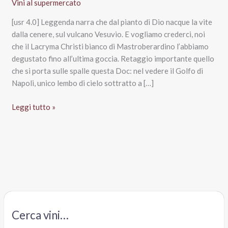
Vini al supermercato
[usr 4.0] Leggenda narra che dal pianto di Dio nacque la vite
dalla cenere, sul vulcano Vesuvio. E vogliamo crederci, noi
che il Lacryma Christi bianco di Mastroberardino l’abbiamo
degustato fino all’ultima goccia. Retaggio importante quello
che si porta sulle spalle questa Doc: nel vedere il Golfo di
Napoli, unico lembo di cielo sottratto a […]
Lacryma
Leggi tutto »
Christi
del
Vesuvio
bianco
Doc,
Mastroberardino
Cerca vini…