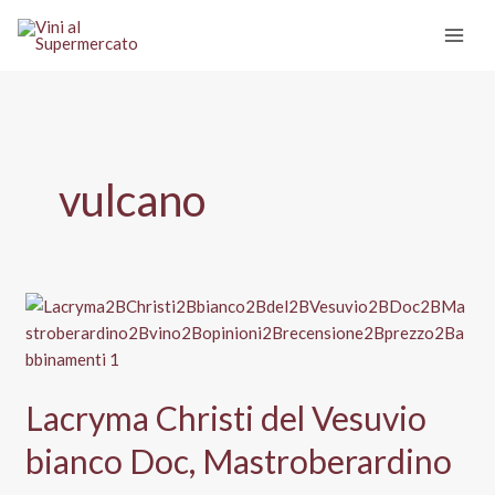
Vai
al
contenuto
vulcano
Lacryma Christi del Vesuvio
bianco Doc, Mastroberardino