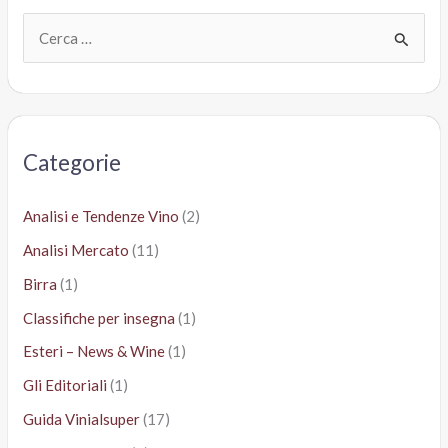
C
e
r
c
a
Categorie
:
Analisi e Tendenze Vino
(2)
Analisi Mercato
(11)
Birra
(1)
Classifiche per insegna
(1)
Esteri – News & Wine
(1)
Gli Editoriali
(1)
Guida Vinialsuper
(17)