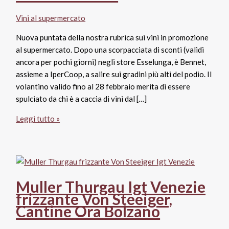
Vini al supermercato
Nuova puntata della nostra rubrica sui vini in promozione
al supermercato. Dopo una scorpacciata di sconti (validi
ancora per pochi giorni) negli store Esselunga, è Bennet,
assieme a IperCoop, a salire sui gradini più alti del podio. Il
volantino valido fino al 28 febbraio merita di essere
spulciato da chi è a caccia di vini dal […]
Vini
Leggi tutto »
in
promozione
al
supermercato
fino
Muller Thurgau Igt Venezie
a
frizzante Von Steeiger,
fine
Cantine Ora Bolzano
febbraio:
i