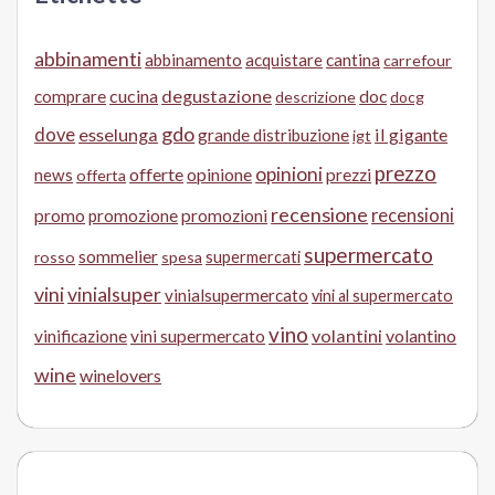
abbinamenti
abbinamento
acquistare
cantina
carrefour
cucina
degustazione
doc
comprare
descrizione
docg
gdo
dove
esselunga
il gigante
grande distribuzione
igt
prezzo
opinioni
offerte
opinione
news
prezzi
offerta
recensione
recensioni
promo
promozione
promozioni
supermercato
sommelier
supermercati
rosso
spesa
vini
vinialsuper
vinialsupermercato
vini al supermercato
vino
volantini
volantino
vinificazione
vini supermercato
wine
winelovers