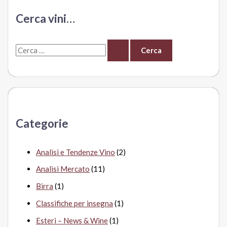
e
il
Cerca vini…
miracolo
della
C
lievitazione
del
e
prezzo
r
c
a
Categorie
:
Analisi e Tendenze Vino
(2)
Analisi Mercato
(11)
Birra
(1)
Classifiche per insegna
(1)
Esteri – News & Wine
(1)