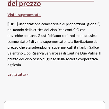
del prezzo
Vini al supermercato
[usr 3]Un’operazione commerciale di proporzioni “globali”,
nel mondo della critica del vino “che conta”. O che
dovrebbe contare. Giustifichiamo così, noi modestissimi
commentatori di vinialsupermercato.it, la lievitazione del
prezzo che sta subendo, nei supermercati italiani, il Salice
Salentino Dop Riserva Selvarossa di Cantine Due Palme. Il
prezzo del vino rosso pugliese della società cooperativa
agricola
Il
Leggi tutto »
Salice
Salentino
Riserva
2012
Selvarossa