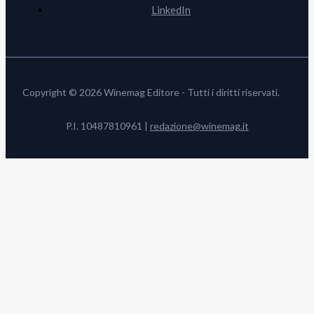
LinkedIn
Copyright © 2026 Winemag Editore - Tutti i diritti riservati.
P.I. 10487810961 |
redazione@winemag.it