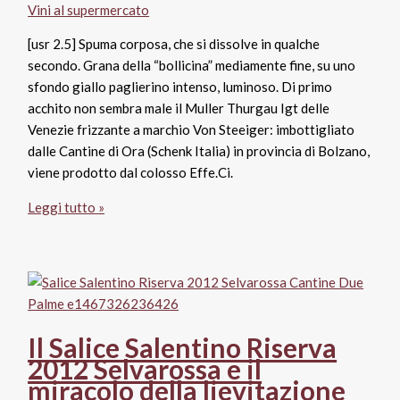
Vini al supermercato
voti
[usr 2.5] Spuma corposa, che si dissolve in qualche
secondo. Grana della “bollicina” mediamente fine, su uno
sfondo giallo paglierino intenso, luminoso. Di primo
acchito non sembra male il Muller Thurgau Igt delle
Venezie frizzante a marchio Von Steeiger: imbottigliato
dalle Cantine di Ora (Schenk Italia) in provincia di Bolzano,
viene prodotto dal colosso Effe.Ci.
Muller
Leggi tutto »
Thurgau
Igt
Venezie
frizzante
Von
Steeiger,
Il Salice Salentino Riserva
Cantine
2012 Selvarossa e il
Ora
miracolo della lievitazione
Bolzano