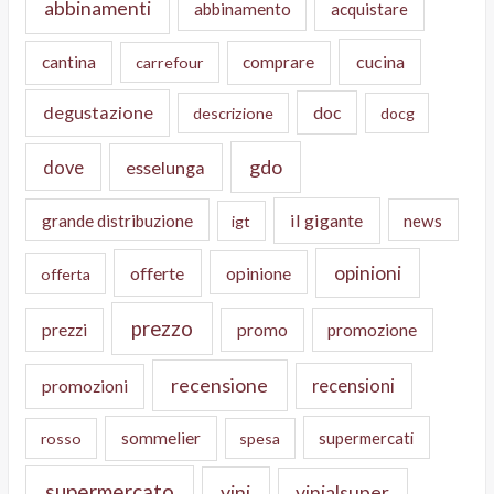
abbinamenti
abbinamento
acquistare
cucina
cantina
comprare
carrefour
degustazione
doc
descrizione
docg
gdo
dove
esselunga
il gigante
grande distribuzione
news
igt
opinioni
offerte
opinione
offerta
prezzo
prezzi
promo
promozione
recensione
recensioni
promozioni
sommelier
supermercati
rosso
spesa
supermercato
vini
vinialsuper