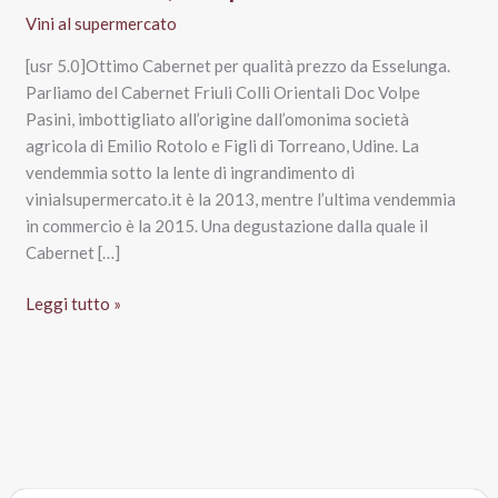
Vini al supermercato
[usr 5.0]Ottimo Cabernet per qualità prezzo da Esselunga.
Parliamo del Cabernet Friuli Colli Orientali Doc Volpe
Pasini, imbottigliato all’origine dall’omonima società
agricola di Emilio Rotolo e Figli di Torreano, Udine. La
vendemmia sotto la lente di ingrandimento di
vinialsupermercato.it è la 2013, mentre l’ultima vendemmia
in commercio è la 2015. Una degustazione dalla quale il
Cabernet […]
Cabernet
Leggi tutto »
Friuli
Colli
Orientali
Doc
2013,
Volpe
Pasini