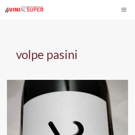
Vai
al
contenuto
volpe pasini