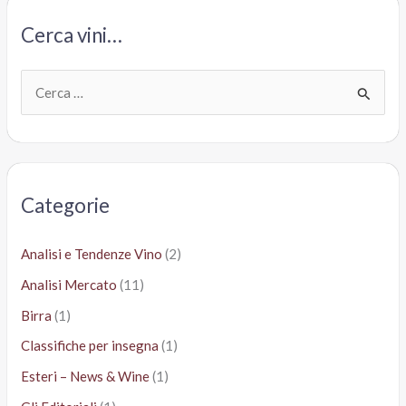
Cerca vini…
C
e
r
c
a
Categorie
:
Analisi e Tendenze Vino
(2)
Analisi Mercato
(11)
Birra
(1)
Classifiche per insegna
(1)
Esteri – News & Wine
(1)