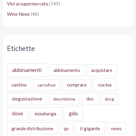
Vini al supermercato
(749)
Wine News
(48)
Etichette
abbinamenti
abbinamento
acquistare
cucina
cantina
comprare
carrefour
degustazione
doc
descrizione
docg
gdo
dove
esselunga
il gigante
grande distribuzione
news
igt