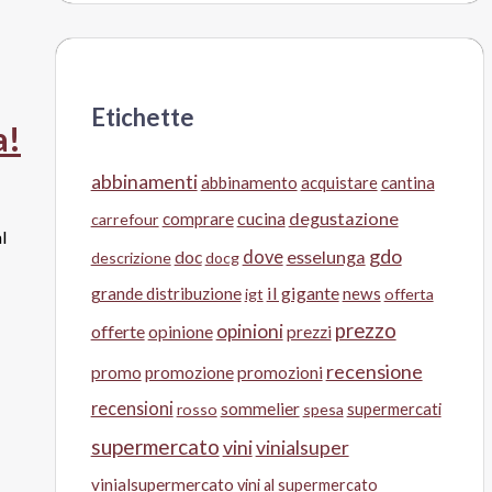
Etichette
a!
abbinamenti
abbinamento
acquistare
cantina
cucina
degustazione
comprare
carrefour
l
gdo
doc
dove
esselunga
descrizione
docg
il gigante
grande distribuzione
news
igt
offerta
prezzo
opinioni
offerte
opinione
prezzi
recensione
promo
promozione
promozioni
recensioni
sommelier
supermercati
rosso
spesa
supermercato
vini
vinialsuper
vinialsupermercato
vini al supermercato