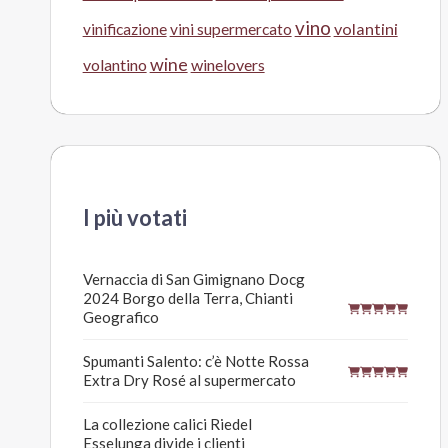
vino
volantini
vinificazione
vini supermercato
wine
volantino
winelovers
I più votati
Vernaccia di San Gimignano Docg
2024 Borgo della Terra, Chianti
Geografico
Spumanti Salento: c’è Notte Rossa
Extra Dry Rosé al supermercato
La collezione calici Riedel
Esselunga divide i clienti