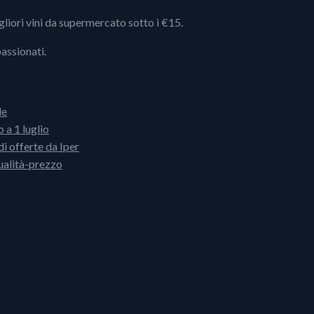
igliori vini da supermercato sotto i €15.
passionati.
le
 a 1 luglio
i offerte da Iper
ualità-prezzo