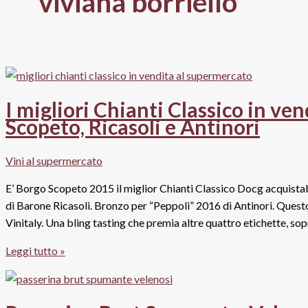
viviana borriello
I migliori Chianti Classico in ve
Scopeto, Ricasoli e Antinori
Vini al supermercato
E’ Borgo Scopeto 2015 il miglior Chianti Classico Docg acquista
di Barone Ricasoli. Bronzo per “Peppoli” 2016 di Antinori. Questo 
Vinitaly. Una bling tasting che premia altre quattro etichette, sopr
I
Leggi tutto »
migliori
Chianti
Classico