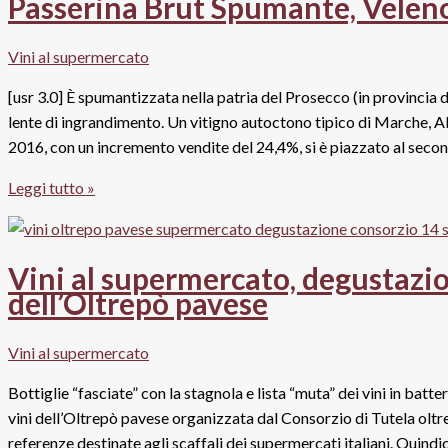
Passerina Brut Spumante, Velen
in
vendita
Vini al supermercato
al
supermercato:
[usr 3.0] È spumantizzata nella patria del Prosecco (in provincia 
Borgo
lente di ingrandimento. Un vitigno autoctono tipico di Marche, Abr
Scopeto,
2016, con un incremento vendite del 24,4%, si è piazzato al seco
Ricasoli
Passerina
Leggi tutto »
e
Brut
Antinori
Spumante,
Velenosi
Vini al supermercato, degustazion
dell’Oltrepò pavese
Vini al supermercato
Bottiglie “fasciate” con la stagnola e lista “muta” dei vini in bat
vini dell’Oltrepò pavese organizzata dal Consorzio di Tutela olt
referenze destinate agli scaffali dei supermercati italiani. Quindic