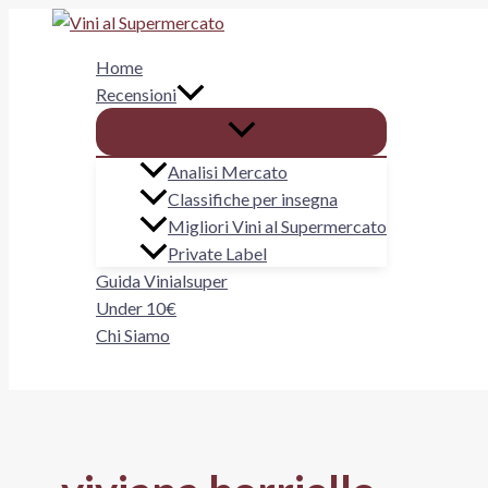
Vai
al
Home
contenuto
Recensioni
Analisi Mercato
Classifiche per insegna
Migliori Vini al Supermercato
Private Label
Guida Vinialsuper
Under 10€
Chi Siamo
Cerca