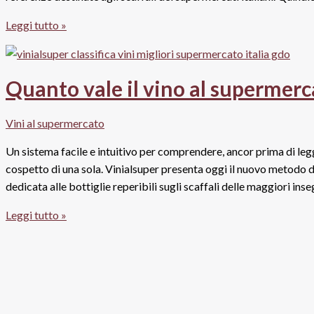
Vini
Leggi tutto »
al
supermercato,
degustazione
Quanto vale il vino al supermerca
alla
cieca:
Vini al supermercato
ecco
i
Un sistema facile e intuitivo per comprendere, ancor prima di legge
migliori
cospetto di una sola. Vinialsuper presenta oggi il nuovo metodo di
dell’Oltrepò
dedicata alle bottiglie reperibili sugli scaffali delle maggiori in
pavese
Quanto
Leggi tutto »
vale
il
vino
al
supermercato?