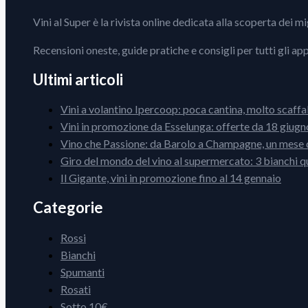
Vini al Super è la rivista online dedicata alla scoperta dei m
Recensioni oneste, guide pratiche e consigli per tutti gli ap
Ultimi articoli
Vini a volantino Ipercoop: poca cantina, molto scaffa
Vini in promozione da Esselunga: offerte da 18 giugno
Vino che Passione: da Barolo a Champagne, un mese d
Giro del mondo del vino al supermercato: 3 bianchi q
Il Gigante, vini in promozione fino al 14 gennaio
Categorie
Rossi
Bianchi
Spumanti
Rosati
Sotto 10€