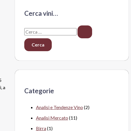
Cerca vini…
C
e
r
c
a
:
5
, a
Categorie
Analisi e Tendenze Vino
(2)
Analisi Mercato
(11)
Birra
(1)