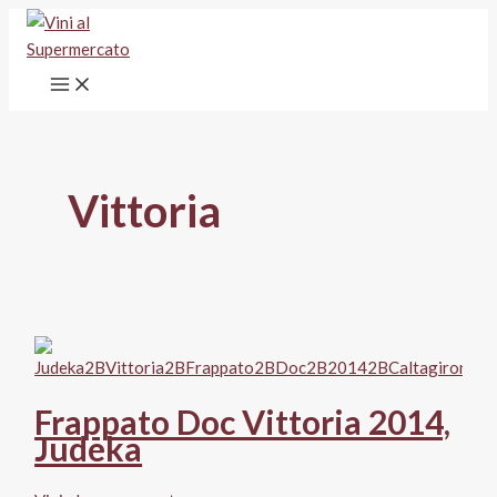
Vai
al
contenuto
Vittoria
Frappato Doc Vittoria 2014,
Judeka