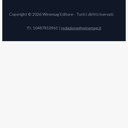
Copyright © 2026 Winemag Editore - Tutti i diritti riservati.
P.I. 10487810961 |
redazione@winemag.it