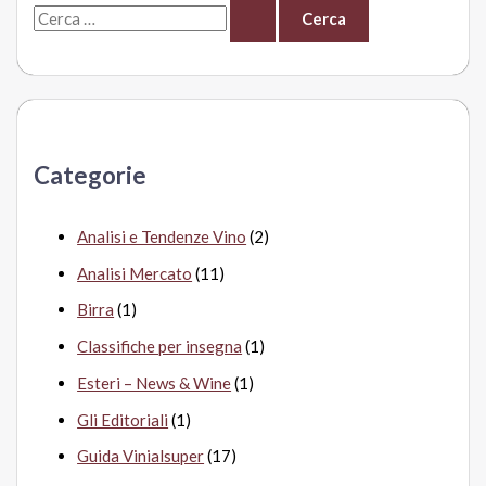
C
e
r
c
a
Categorie
:
Analisi e Tendenze Vino
(2)
Analisi Mercato
(11)
Birra
(1)
Classifiche per insegna
(1)
Esteri – News & Wine
(1)
Gli Editoriali
(1)
Guida Vinialsuper
(17)