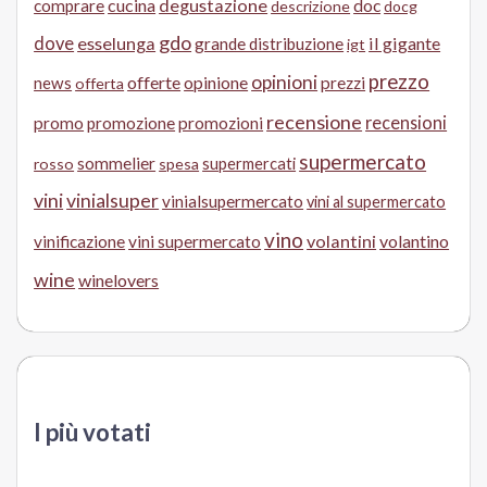
cucina
degustazione
doc
comprare
descrizione
docg
gdo
dove
esselunga
il gigante
grande distribuzione
igt
prezzo
opinioni
offerte
opinione
news
prezzi
offerta
recensione
recensioni
promo
promozione
promozioni
supermercato
sommelier
supermercati
rosso
spesa
vini
vinialsuper
vinialsupermercato
vini al supermercato
vino
volantini
volantino
vinificazione
vini supermercato
wine
winelovers
I più votati