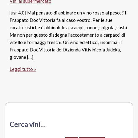
Vini al supermercato
[usr 4.0] Mai pensato di abbinare un vino rosso al pesce? Il
Frappato Doc Vittoria fa al caso vostro. Per le sue
caratteristiche è abbinabile a scampi, tonno, spigola, sushi.
Ma non per questo disdegna l’accostamento a carpacci di
vitello e formaggi freschi. Un vino eclettico, insomma, il
Frappato Doc Vittoria dell’Azienda Vitivinicola Judeka,
giovane […]
Frappato
Leggi tutto »
Doc
Vittoria
2014,
Judeka
Cerca vini…