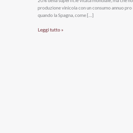
20% della superficie vitata mondiale, ma che non
produzione vinicola con un consumo annuo pro ca
quando la Spagna, come […]
Cava
Leggi tutto »
Carta
Nevada
Brut,
Freixenet