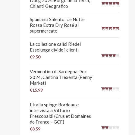
Docg 2024 Borgo della Terra,
Chianti Geografico
Spumanti Salento: c’è Notte
Rossa Extra Dry Rosé al
supermercato
La collezione calici Riedel
Esselunga divide i clienti
€9.50
Vermentino di Sardegna Doc
2024, Cantina Trexenta (Penny
Market)
€15.99
L’Italia spinge Bordeaux:
intervista a Vittorio
Frescobaldi (Crus et Domaines
de France – GCF)
€8.59