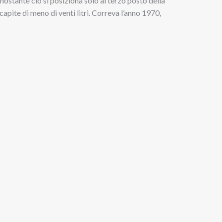
ostante ciò si posiziona solo al terzo posto della
pite di meno di venti litri. Correva l’anno 1970,