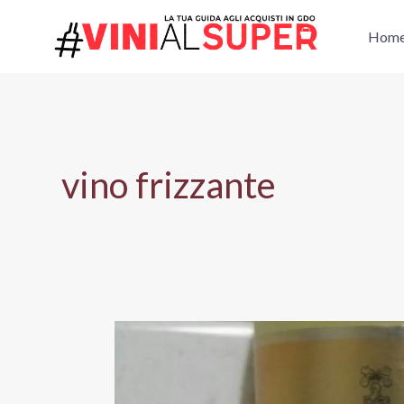
Vai
al
Hom
contenuto
vino frizzante