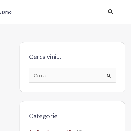
Cerca
 Siamo
Cerca vini…
C
e
r
c
a
Categorie
: