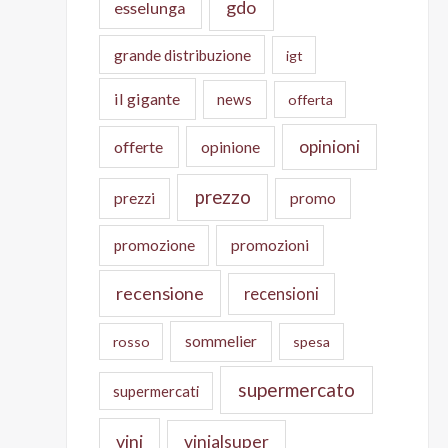
gdo
esselunga
grande distribuzione
igt
il gigante
news
offerta
opinioni
offerte
opinione
prezzo
prezzi
promo
promozione
promozioni
recensione
recensioni
sommelier
rosso
spesa
supermercato
supermercati
vini
vinialsuper