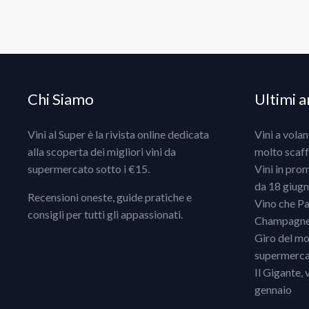
Chi Siamo
Ultimi ar
Vini al Super è la rivista online dedicata
Vini a vola
alla scoperta dei migliori vini da
molto scaff
supermercato sotto i €15.
Vini in pro
da 18 giugno
Recensioni oneste, guide pratiche e
Vino che Pa
consigli per tutti gli appassionati.
Champagne, 
Giro del mo
supermercat
Il Gigante, 
gennaio