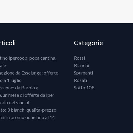
ticoli
Categorie
ntino Ipercoop: poca cantina,
Rossi
ale
Bianchi
mozione da Esselunga: offerte
Spumanti
 a 1 luglio
Rosati
ssione: da Barolo a
Sotto 10€
un mese di offerte da Iper
ndo del vino al
o: 3 bianchi qualità-prezzo
vini in promozione fino al 14