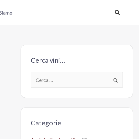
Cerca
 Siamo
Cerca vini…
C
e
r
c
a
Categorie
: