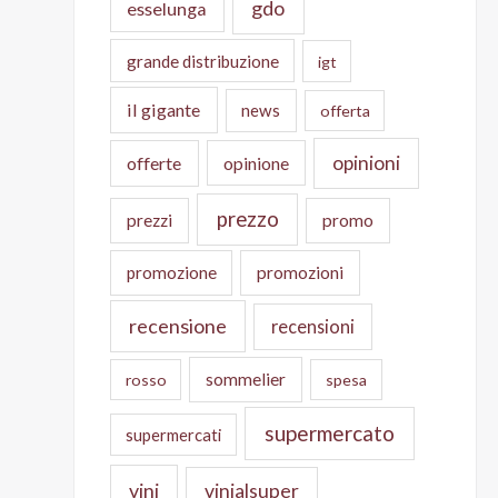
gdo
esselunga
grande distribuzione
igt
il gigante
news
offerta
opinioni
offerte
opinione
prezzo
prezzi
promo
promozione
promozioni
recensione
recensioni
sommelier
rosso
spesa
supermercato
supermercati
vini
vinialsuper