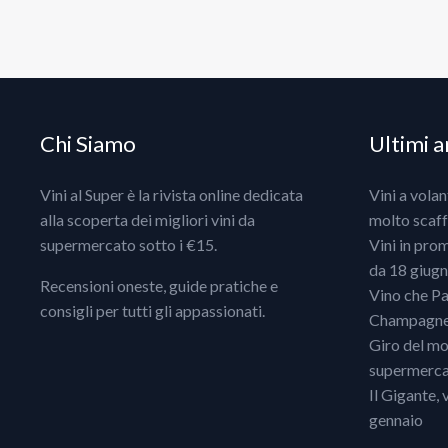
Chi Siamo
Ultimi ar
Vini al Super è la rivista online dedicata
Vini a vola
alla scoperta dei migliori vini da
molto scaff
supermercato sotto i €15.
Vini in pro
da 18 giugno
Recensioni oneste, guide pratiche e
Vino che Pa
consigli per tutti gli appassionati.
Champagne, 
Giro del mo
supermercat
Il Gigante, 
gennaio