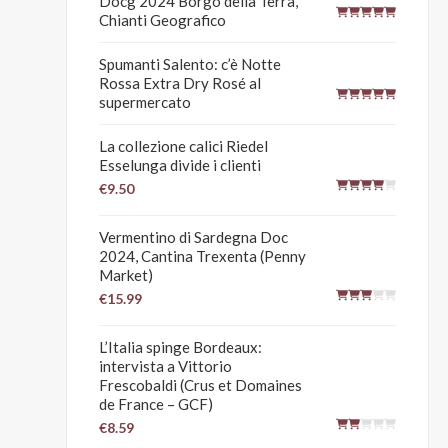
Docg 2024 Borgo della Terra,
Chianti Geografico
Spumanti Salento: c’è Notte
Rossa Extra Dry Rosé al
supermercato
La collezione calici Riedel
Esselunga divide i clienti
€9.50
Vermentino di Sardegna Doc
2024, Cantina Trexenta (Penny
Market)
€15.99
L’Italia spinge Bordeaux:
intervista a Vittorio
Frescobaldi (Crus et Domaines
de France – GCF)
€8.59