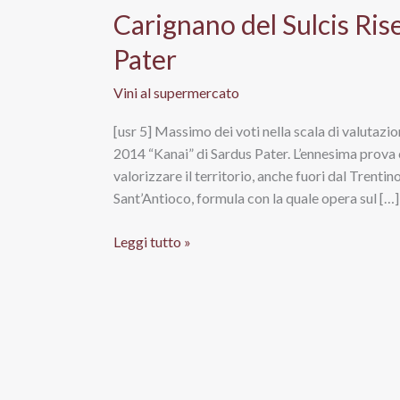
Carignano del Sulcis Ri
Pater
Vini al supermercato
[usr 5] Massimo dei voti nella scala di valutazio
2014 “Kanai” di Sardus Pater. L’ennesima prova c
valorizzare il territorio, anche fuori dal Trent
Sant’Antioco, formula con la quale opera sul […]
Carignano
Leggi tutto »
del
Sulcis
Riserva
Doc
2014
Kanai,
Sardus