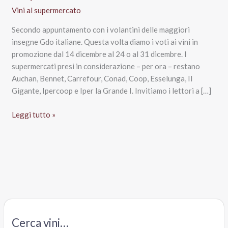
Vini al supermercato
Secondo appuntamento con i volantini delle maggiori
insegne Gdo italiane. Questa volta diamo i voti ai vini in
promozione dal 14 dicembre al 24 o al 31 dicembre. I
supermercati presi in considerazione – per ora – restano
Auchan, Bennet, Carrefour, Conad, Coop, Esselunga, Il
Gigante, Ipercoop e Iper la Grande I. Invitiamo i lettori a […]
I
Leggi tutto »
migliori
vini
in
promozione
al
supermercato
fino
a
Cerca vini…
Capodanno