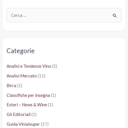
C
e
r
c
a
Categorie
:
Analisi e Tendenze Vino
(2)
Analisi Mercato
(11)
Birra
(1)
Classifiche per insegna
(1)
Esteri – News & Wine
(1)
Gli Editoriali
(1)
Guida Vinialsuper
(17)