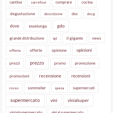
cucina
cantina
comprare
carrefour
degustazione
doc
descrizione
docg
gdo
dove
esselunga
il gigante
grande distribuzione
news
igt
opinioni
offerte
opinione
offerta
prezzo
prezzi
promo
promozione
recensione
recensioni
promozioni
sommelier
supermercati
rosso
spesa
supermercato
vini
vinialsuper
vinialsupermercato
vini al supermercato