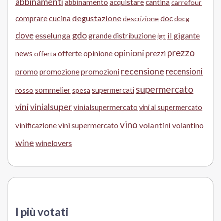
abbinamenti
abbinamento
acquistare
cantina
carrefour
cucina
degustazione
doc
comprare
descrizione
docg
gdo
dove
esselunga
il gigante
grande distribuzione
igt
prezzo
opinioni
offerte
opinione
news
prezzi
offerta
recensione
recensioni
promo
promozione
promozioni
supermercato
sommelier
supermercati
rosso
spesa
vini
vinialsuper
vinialsupermercato
vini al supermercato
vino
volantini
volantino
vinificazione
vini supermercato
wine
winelovers
I più votati