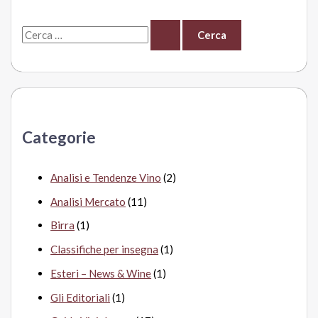
bollino
C
Vinialsuper!
e
r
c
a
Categorie
:
Analisi e Tendenze Vino
(2)
Analisi Mercato
(11)
Birra
(1)
Classifiche per insegna
(1)
Esteri – News & Wine
(1)
Gli Editoriali
(1)