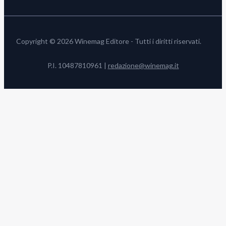
Copyright © 2026 Winemag Editore - Tutti i diritti riservati.
P.I. 10487810961 |
redazione@winemag.it