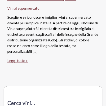
Vini al supermercato
Scegliere e riconoscere i migliori vini al supermercato
diventa più semplice in Italia. A partire da oggi, il bollino di
Vinialsuper, aiuterà i clienti a districarsi tra le migliaia di
etichette presenti sugli scaffali delle insegne della Grande
distribuzione organizzata (Gdo). Gli sticker, di colore
rosso e bianco come il logo della testata, ma
personalizzabili […]
Come
Leggi tutto »
scegliere
i
migliori
vini
al
supermercato?
Cerca
Cerca vini…
il