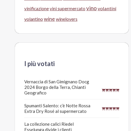
vino
volantini
vinificazione
vini supermercato
wine
volantino
winelovers
I più votati
Vernaccia di San Gimignano Docg
2024 Borgo della Terra, Chianti
Geografico
Spumanti Salento: c’è Notte Rossa
Extra Dry Rosé al supermercato
La collezione calici Riedel
Esselunga divide i clienti