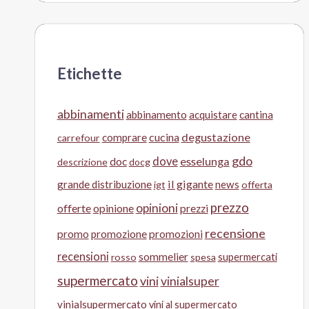
Etichette
abbinamenti
abbinamento
acquistare
cantina
cucina
degustazione
comprare
carrefour
gdo
doc
dove
esselunga
descrizione
docg
il gigante
grande distribuzione
news
igt
offerta
prezzo
opinioni
offerte
opinione
prezzi
recensione
promo
promozione
promozioni
recensioni
sommelier
supermercati
rosso
spesa
supermercato
vini
vinialsuper
vinialsupermercato
vini al supermercato