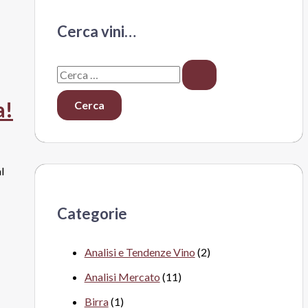
Cerca vini…
C
e
a!
r
c
a
l
:
Categorie
Analisi e Tendenze Vino
(2)
Analisi Mercato
(11)
Birra
(1)