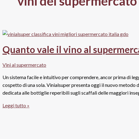
vini del supermercato
Quanto vale il vino al supermerca
Vini al supermercato
Un sistema facile e intuitivo per comprendere, ancor prima di legge
cospetto di una sola. Vinialsuper presenta oggi il nuovo metodo di
dedicata alle bottiglie reperibili sugli scaffali delle maggiori in
Quanto
Leggi tutto »
vale
il
vino
al