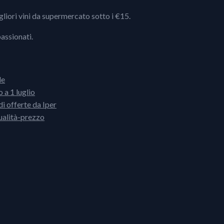
igliori vini da supermercato sotto i €15.
passionati.
le
 a 1 luglio
i offerte da Iper
ualità-prezzo