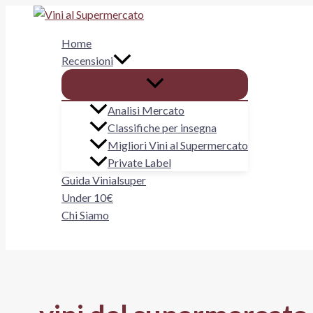
Vai
al
Home
contenuto
Recensioni
Analisi Mercato
Classifiche per insegna
Migliori Vini al Supermercato
Private Label
Guida Vinialsuper
Under 10€
Chi Siamo
Cerca