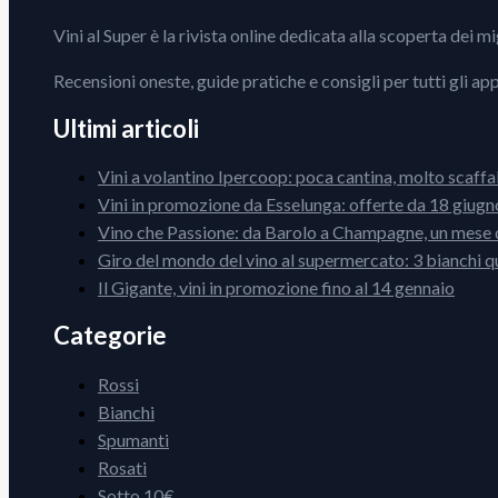
Vini al Super è la rivista online dedicata alla scoperta dei m
Recensioni oneste, guide pratiche e consigli per tutti gli ap
Ultimi articoli
Vini a volantino Ipercoop: poca cantina, molto scaffa
Vini in promozione da Esselunga: offerte da 18 giugno
Vino che Passione: da Barolo a Champagne, un mese d
Giro del mondo del vino al supermercato: 3 bianchi q
Il Gigante, vini in promozione fino al 14 gennaio
Categorie
Rossi
Bianchi
Spumanti
Rosati
Sotto 10€