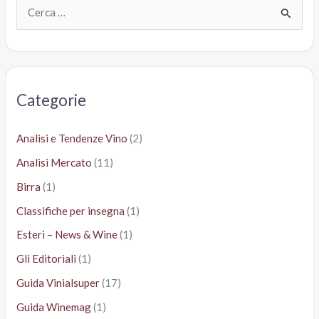
C
e
r
c
a
Categorie
:
Analisi e Tendenze Vino
(2)
Analisi Mercato
(11)
Birra
(1)
Classifiche per insegna
(1)
Esteri – News & Wine
(1)
Gli Editoriali
(1)
Guida Vinialsuper
(17)
Guida Winemag
(1)