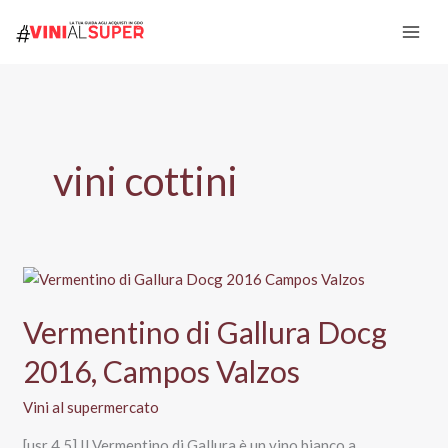
Vai
al
contenuto
vini cottini
Vermentino di Gallura Docg
2016, Campos Valzos
Vini al supermercato
[usr 4.5] Il Vermentino di Gallura è un vino bianco a