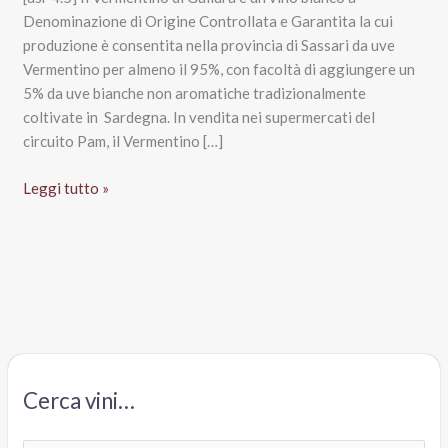
Denominazione di Origine Controllata e Garantita la cui
produzione è consentita nella provincia di Sassari da uve
Vermentino per almeno il 95%, con facoltà di aggiungere un
5% da uve bianche non aromatiche tradizionalmente
coltivate in Sardegna. In vendita nei supermercati del
circuito Pam, il Vermentino […]
Vermentino
Leggi tutto »
di
Gallura
Docg
2016,
Campos
Valzos
Cerca vini…