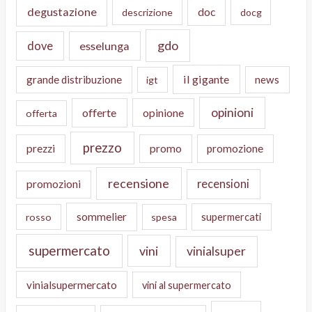
degustazione
doc
descrizione
docg
gdo
dove
esselunga
il gigante
grande distribuzione
news
igt
opinioni
offerte
opinione
offerta
prezzo
prezzi
promo
promozione
recensione
recensioni
promozioni
sommelier
supermercati
rosso
spesa
supermercato
vini
vinialsuper
vinialsupermercato
vini al supermercato