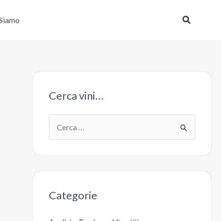
Cerca
 Siamo
Cerca vini…
C
e
r
c
a
Categorie
: