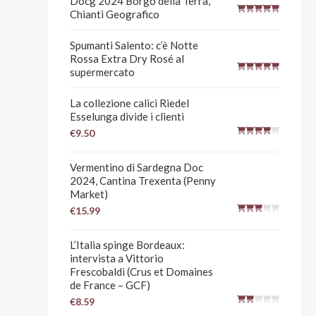
Docg 2024 Borgo della Terra,
Chianti Geografico
Spumanti Salento: c’è Notte
Rossa Extra Dry Rosé al
supermercato
La collezione calici Riedel
Esselunga divide i clienti
€9.50
Vermentino di Sardegna Doc
2024, Cantina Trexenta (Penny
Market)
€15.99
L’Italia spinge Bordeaux:
intervista a Vittorio
Frescobaldi (Crus et Domaines
de France – GCF)
€8.59