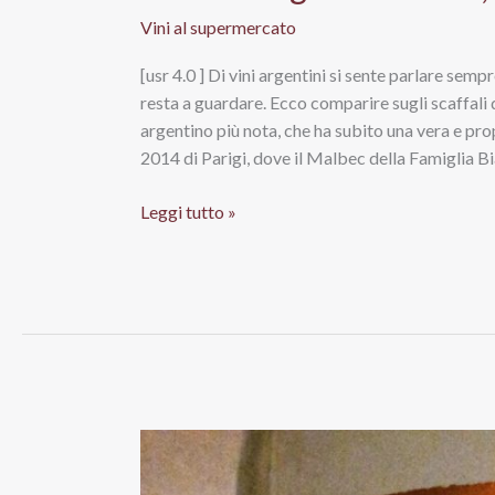
Vini al supermercato
[usr 4.0 ] Di vini argentini si sente parlare sem
resta a guardare. Ecco comparire sugli scaffali d
argentino più nota, che ha subito una vera e prop
2014 di Parigi, dove il Malbec della Famiglia Bi
Malbec
Leggi tutto »
Argentina
2014,
Trapiche
Vineyards