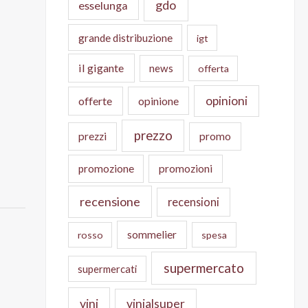
gdo
esselunga
grande distribuzione
igt
il gigante
news
offerta
opinioni
offerte
opinione
prezzo
prezzi
promo
promozione
promozioni
recensione
recensioni
sommelier
rosso
spesa
supermercato
supermercati
vini
vinialsuper