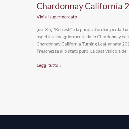
Chardonnay California 2
Vini al supermercato
[usr 3.5] “Refresh” è la parola d’ordine per la T
aspettare maggiormente dallo Chardonnay califo
Chardonnay California Turning Leaf, annata 2012,
Freschezza allo stato puro. La casa vinicola del
Chardonnay
Leggi tutto »
California
2012,
Turning
Leaf
Vineyards