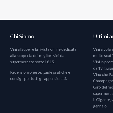
Chi Siamo
Ultimi ar
Vini al Super è la rivista online dedicata
Vini a vola
alla scoperta dei migliori vini da
molto scaff
supermercato sotto i €15.
Vini in pro
da 18 giugno
Recensioni oneste, guide pratiche e
Vino che Pa
consigli per tutti gli appassionati.
Champagne, 
Giro del mo
supermercat
Il Gigante, 
gennaio