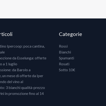
ticoli
Categorie
ntino Ipercoop: poca cantina,
Rossi
ale
Bianchi
mozione da Esselunga: offerte
Spumanti
 a 1 luglio
Rosati
ssione: da Barolo a
Sotto 10€
un mese di offerte da Iper
ndo del vino al
o: 3 bianchi qualità-prezzo
vini in promozione fino al 14