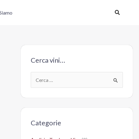
Cerca
 Siamo
Cerca vini…
C
e
r
c
a
Categorie
: