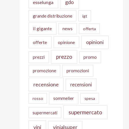
gdo
esselunga
grande distribuzione
igt
il gigante
news
offerta
opinioni
offerte
opinione
prezzo
prezzi
promo
promozione
promozioni
recensione
recensioni
sommelier
rosso
spesa
supermercato
supermercati
vini
vinialsuper