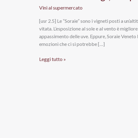
Vini al supermercato
[usr 2.5] Le “Soraie” sono i vigneti posti a un’alt
vitata. L’esposizione al sole e al vento è migliore
appassimento delle uve. Eppure, Soraie Veneto I
emozioni che ci si potrebbe […]
Soraie
Leggi tutto »
Veneto
Igt,
Pasqua
Vigneti
e
Cantine
Spa