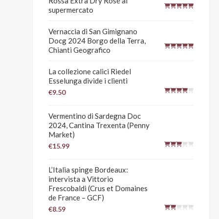
Rossa Extra Dry Rosé al
supermercato
Vernaccia di San Gimignano
Docg 2024 Borgo della Terra,
Chianti Geografico
La collezione calici Riedel
Esselunga divide i clienti
€9.50
Vermentino di Sardegna Doc
2024, Cantina Trexenta (Penny
Market)
€15.99
L’Italia spinge Bordeaux:
intervista a Vittorio
Frescobaldi (Crus et Domaines
de France – GCF)
€8.59