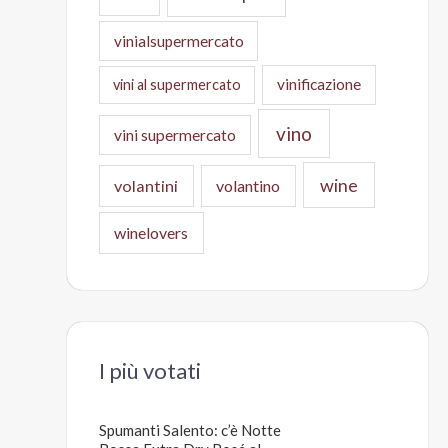
vinialsupermercato
vinificazione
vini al supermercato
vino
vini supermercato
wine
volantini
volantino
winelovers
I più votati
Spumanti Salento: c’è Notte