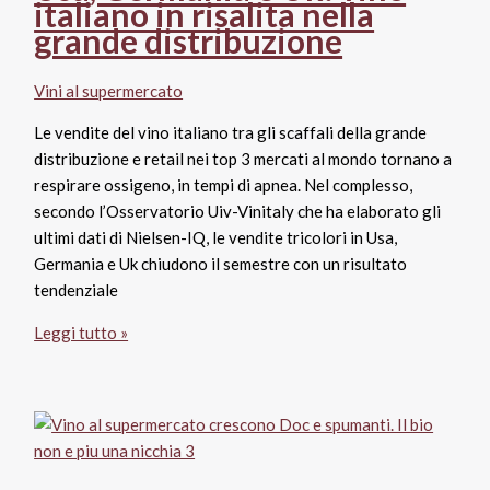
italiano in risalita nella
e
grande distribuzione
Regno
Unito
Vini al supermercato
in
timida
Le vendite del vino italiano tra gli scaffali della grande
ripresa
distribuzione e retail nei top 3 mercati al mondo tornano a
respirare ossigeno, in tempi di apnea. Nel complesso,
secondo l’Osservatorio Uiv-Vinitaly che ha elaborato gli
ultimi dati di Nielsen-IQ, le vendite tricolori in Usa,
Germania e Uk chiudono il semestre con un risultato
tendenziale
Usa,
Leggi tutto »
Germania
e
Uk:
vino
italiano
in