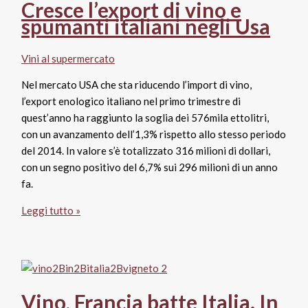
supermercato.
Cresce l’export di vino e
La
spumanti italiani negli Usa
Gdo
vale
Vini al supermercato
2
miliardi
Nel mercato USA che sta riducendo l’import di vino,
in
l’export enologico italiano nel primo trimestre di
Italia
quest’anno ha raggiunto la soglia dei 576mila ettolitri,
con un avanzamento dell’1,3% rispetto allo stesso periodo
del 2014. In valore s’è totalizzato 316 milioni di dollari,
con un segno positivo del 6,7% sui 296 milioni di un anno
fa.
Cresce
Leggi tutto »
l’export
di
vino
e
spumanti
Vino, Francia batte Italia. In