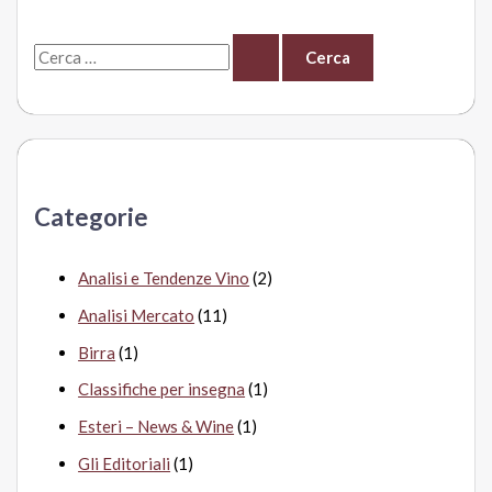
vigneti
C
e
r
c
a
Categorie
:
Analisi e Tendenze Vino
(2)
Analisi Mercato
(11)
Birra
(1)
Classifiche per insegna
(1)
Esteri – News & Wine
(1)
Gli Editoriali
(1)