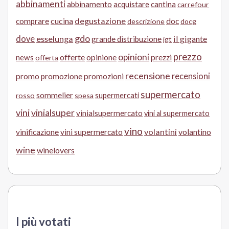
abbinamenti
abbinamento
acquistare
cantina
carrefour
cucina
degustazione
doc
comprare
descrizione
docg
gdo
dove
esselunga
il gigante
grande distribuzione
igt
prezzo
opinioni
offerte
opinione
news
prezzi
offerta
recensione
recensioni
promo
promozione
promozioni
supermercato
sommelier
supermercati
rosso
spesa
vini
vinialsuper
vinialsupermercato
vini al supermercato
vino
volantini
volantino
vinificazione
vini supermercato
wine
winelovers
I più votati