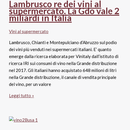
Lambrusco re dei vini al
risalita
supermercato. La Gdo vale 2
nella
miliardi in Italia
grande
distribuzione
Vini al supermercato
Lambrusco, Chianti e Montepulciano d’Abruzzo sul podio
dei vini più venduti nei supermercati italiani. E’ quanto
emerge dalla ricerca elaborata per Vinitaly dall’istituto di
ricerca IRI sui consumi di vino nella Grande distribuzione
nel 2017. Gli italiani hanno acquistato 648 milioni di litri
nella Grande distribuzione, il canale di vendita principale
del vino, per un valore
Lambrusco
Leggi tutto »
re
dei
vini
al