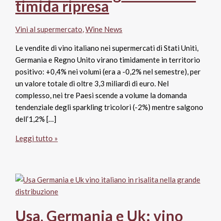
timida ripresa
Vini al supermercato
,
Wine News
Le vendite di vino italiano nei supermercati di Stati Uniti,
Germania e Regno Unito virano timidamente in territorio
positivo: +0,4% nei volumi (era a -0,2% nel semestre), per
un valore totale di oltre 3,3 miliardi di euro. Nel
complesso, nei tre Paesi scende a volume la domanda
tendenziale degli sparkling tricolori (-2%) mentre salgono
dell’1,2% […]
Vendite
Leggi tutto »
vino
italiano
al
supermercato:
Stati
Uniti,
Usa, Germania e Uk: vino
Germania