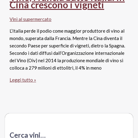
italiani
Cina crescono i vigneti
negli
Usa
Vini al supermercato
L’Italia perde il podio come maggior produttore di vino al
mondo, superata dalla Francia. Mentre la Cina diventa il
secondo Paese per superficie di vigneti, dietro la Spagna.
Secondo i dati diffusi dall’Organizzazione internazionale
del Vino (Oiv) nel 2014 la produzione mondiale di vino si
colloca a 279 milioni di ettolitri, il 4% in meno
Vino,
Leggi tutto »
Francia
batte
Italia.
In
Cina
crescono
i
Cerca vini…