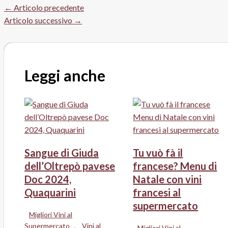
←
Articolo precedente
Articolo successivo
→
Leggi anche
Sangue di Giuda
Tu vuò fà il
dell’Oltrepò pavese
francese? Menu di
Doc 2024,
Natale con vini
Quaquarini
francesi al
supermercato
Migliori Vini al
Supermercato
,
Vini al
Migliori Vini al