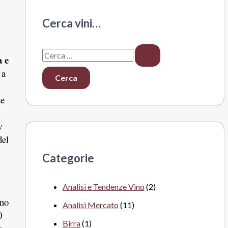
Cerca vini…
C
 e
e
 a
r
de
c
a
w
:
del
Categorie
Analisi e Tendenze Vino
(2)
ino
Analisi Mercato
(11)
0
Birra
(1)