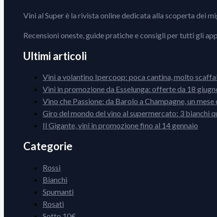
Vini al Super è la rivista online dedicata alla scoperta dei m
Recensioni oneste, guide pratiche e consigli per tutti gli ap
Ultimi articoli
Vini a volantino Ipercoop: poca cantina, molto scaffa
Vini in promozione da Esselunga: offerte da 18 giugno
Vino che Passione: da Barolo a Champagne, un mese d
Giro del mondo del vino al supermercato: 3 bianchi q
Il Gigante, vini in promozione fino al 14 gennaio
Categorie
Rossi
Bianchi
Spumanti
Rosati
Sotto 10€