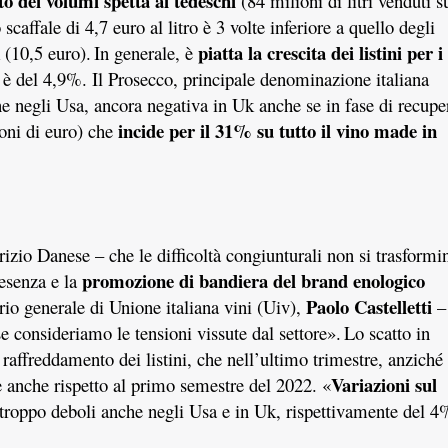
to dei volumi spetta ai tedeschi
(84 milioni di litri venduti s
caffale di 4,7 euro al litro è 3 volte inferiore a quello degli
piatta la crescita dei listini per i
 (10,5 euro).
In generale, è
 del 4,9%. Il Prosecco, principale denominazione italiana
negli Usa, ancora negativa in Uk anche se in fase di recupe
incide per il 31% su tutto il vino made in
ioni di euro) che
izio Danese – che le difficoltà congiunturali non si trasformi
promozione di bandiera del brand enologico
resenza e la
Paolo Castelletti
rio generale di Unione italiana vini (Uiv),
–
e consideriamo le tensioni vissute dal settore».
Lo scatto in
affreddamento dei listini, che nell’ultimo trimestre, anziché
Variazioni sul
 anche rispetto al primo semestre del 2022. «
 troppo deboli anche negli Usa e in Uk, rispettivamente del 4