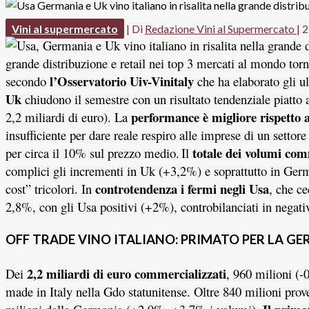
Vini al supermercato
| Di
Redazione Vini al Supermercato
|
2
grande distribuzione e retail nei top 3 mercati al mondo tor
l’Osservatorio Uiv-Vinitaly
secondo
che ha elaborato gli ul
Uk
chiudono il semestre con un risultato tendenziale piatto
performance è migliore rispetto 
2,2 miliardi di euro). La
insufficiente per dare reale respiro alle imprese di un settor
totale dei volumi com
per circa il 10% sul prezzo medio.
Il
complici gli incrementi in Uk (+3,2%) e soprattutto in Germ
controtendenza i fermi negli Usa
cost” tricolori. In
, che c
2,8%, con gli Usa positivi (+2%), controbilanciati in nega
OFF TRADE VINO ITALIANO: PRIMATO PER LA G
2,2 miliardi di euro commercializzati
Dei
, 960 milioni (-
made in Italy nella Gdo statunitense. Oltre 840 milioni p