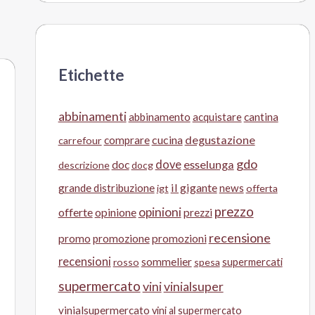
Etichette
abbinamenti
abbinamento
acquistare
cantina
cucina
degustazione
comprare
carrefour
gdo
doc
dove
esselunga
descrizione
docg
il gigante
grande distribuzione
news
igt
offerta
prezzo
opinioni
offerte
opinione
prezzi
recensione
promo
promozione
promozioni
recensioni
sommelier
supermercati
rosso
spesa
supermercato
vini
vinialsuper
vinialsupermercato
vini al supermercato