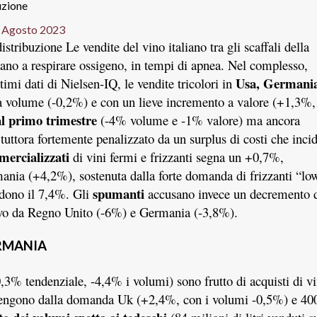
 Agosto 2023
Le vendite del vino italiano tra gli scaffali della
nano a respirare ossigeno, in tempi di apnea. Nel complesso,
Usa, Germania
timi dati di Nielsen-IQ, le vendite tricolori in
 a volume (-0,2%) e con un lieve incremento a valore (+1,3%,
al primo trimestre
(-4% volume e -1% valore) ma ancora
e tuttora fortemente penalizzato da un surplus di costi che inci
mercializzati
di vini fermi e frizzanti segna un +0,7%,
ania (+4,2%), sostenuta dalla forte domanda di frizzanti “lo
spumanti
edono il 7,4%. Gli
accusano invece un decremento 
tivo da Regno Unito (-6%) e Germania (-3,8%).
ERMANIA
0,3% tendenziale, -4,4% i volumi) sono frutto di acquisti di v
rovengono dalla domanda Uk (+2,4%, con i volumi -0,5%) e 40