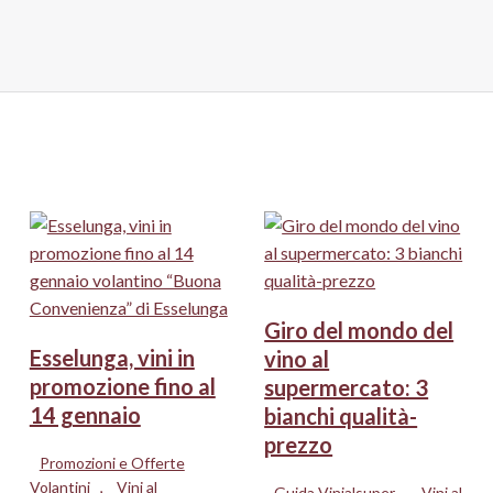
Giro del mondo del
Esselunga, vini in
vino al
promozione fino al
supermercato: 3
14 gennaio
bianchi qualità-
prezzo
Promozioni e Offerte
Volantini
,
Vini al
Guida Vinialsuper
,
Vini al