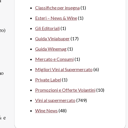
u
Classifiche per insegna
(1)
Esteri – News & Wine
(1)
Gli Editoriali
(1)
ro)
Guida Vinialsuper
(17)
Guida Winemag
(1)
Mercato e Consumi
(1)
Migliori Vini al Supermercato
(6)
no
Private Label
(1)
Promozioni e Offerte Volantini
(10)
Vini al supermercato
(749)
Wine News
(48)
% e