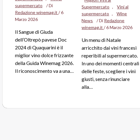
supermercato
/ Di
Supermercato
,
Vini al
Redazione winemag.it
/
6
supermercato
,
Wine
Marzo 2026
News
/ Di
Redazione
winemag.it
/
6 Marzo 2026
Il Sangue di Giuda
dell’Oltrepò pavese Doc
Un menu di Natale
2024 di Quaquarini è il
arricchito dai vini francesi
miglior vino dolce frizzante
reperibili al supermercato.
della Guida Winemag 2026.
In uno dei momenti centrali
Il riconoscimento va a una…
delle feste, scegliere i vini
giusti, senza rinunciare
alla…