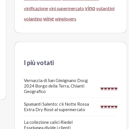
vino
volantini
vinificazione
vini supermercato
wine
volantino
winelovers
I più votati
Vernaccia di San Gimignano Docg
2024 Borgo della Terra, Chianti
Geografico
Spumanti Salento: c’è Notte Rossa
Extra Dry Rosé al supermercato
La collezione calici Riedel
Esselunga divide i clienti