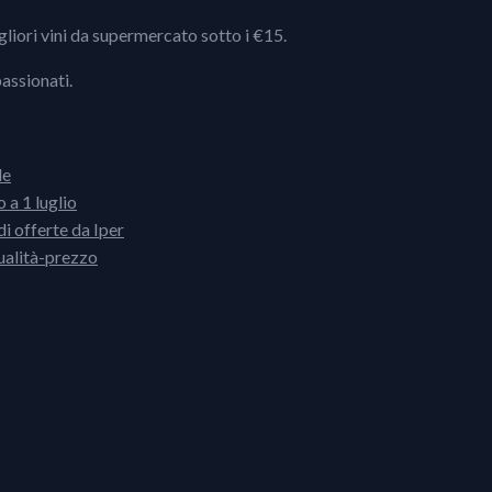
igliori vini da supermercato sotto i €15.
passionati.
le
 a 1 luglio
i offerte da Iper
ualità-prezzo