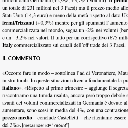
Il prima
milioni dalla Germania (+2,9%, +3,7% i volumi).
un totale di 231 milioni nei 3 Paesi) ma il prezzo medio allo s
Stati Uniti (14,3 euro) e meno della metà rispetto al dato Uk
fermi/frizzanti
(+0,3%) mentre per gli spumanti l’aumento è
commercializzata nel mondo, segna un -2% nei volumi (bene 
e un +3,2% nei valori. Il tutto per un corrispettivo (675 mil
Italy
commercializzato sui canali dell’off trade dei 3 Paesi.
IL COMMENTO
«Occorre fare in modo – sottolinea l’ad di Veronafiere, Maur
in strutturali. In queste situazioni diventa fondamentale la p
italiano
».
«
Rispetto al primo trimestre – aggiunge il segreta
riscontriamo una timida risalita, ancora però troppo debole s
avanti dei volumi commercializzati in Germania è dovuto al r
aumentare, sono scesi in media del 4%, con una contrazione
prezzo medio
– conclude Castelletti – che riteniamo essere
del 3%».
[metaslider id=”78668″]