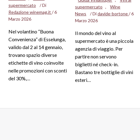
supermercato
/ Di
supermercato
,
Wine
Redazione winemag.it
/
6
News
/ Di
davide-bortone
/
6
Marzo 2026
Marzo 2026
Nel volantino “Buona
Il mondo del vino al
Convenienza” di Esselunga,
supermercato è una piccola
valido dal 2 al 14 gennaio,
agenzia di viaggio. Per
trovano spazio diverse
partire non servono
etichette di vino coinvolte
biglietti né check-in.
nelle promozioni con sconti
Bastano tre bottiglie di vini
del 30%,…
esteri…