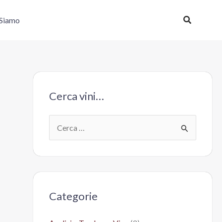
Cerca
 Siamo
Cerca vini…
C
e
r
c
a
Categorie
: