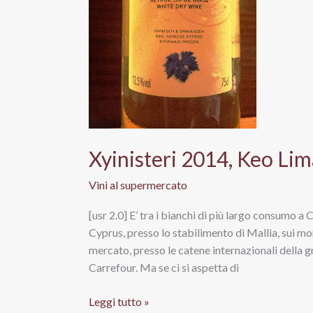
Xyinisteri 2014, Keo Li
Vini al supermercato
[usr 2.0] E’ tra i bianchi di più largo consumo a
Cyprus, presso lo stabilimento di Mallia, sui mo
mercato, presso le catene internazionali della g
Carrefour. Ma se ci si aspetta di
Xyinisteri
Leggi tutto »