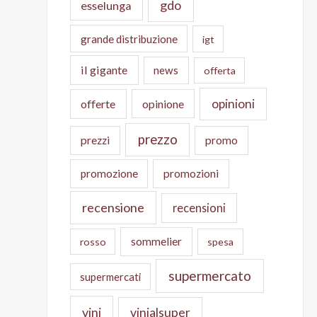
gdo
esselunga
grande distribuzione
igt
il gigante
news
offerta
opinioni
offerte
opinione
prezzo
prezzi
promo
promozione
promozioni
recensione
recensioni
sommelier
rosso
spesa
supermercato
supermercati
vini
vinialsuper