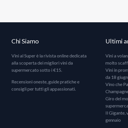
Chi Siamo
Ultimi ar
Vini al Super è la rivista online dedicata
Vini a vola
alla scoperta dei migliori vini da
molto scaff
supermercato sotto i €15.
Vini in pro
da 18 giugno
Recensioni oneste, guide pratiche e
Vino che Pa
consigli per tutti gli appassionati.
Champagne, 
Giro del mo
supermercat
Il Gigante, 
gennaio