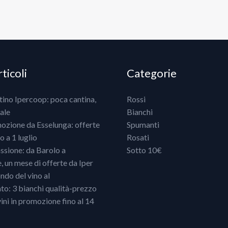
ticoli
Categorie
ntino Ipercoop: poca cantina,
Rossi
ale
Bianchi
mozione da Esselunga: offerte
Spumanti
 a 1 luglio
Rosati
ssione: da Barolo a
Sotto 10€
un mese di offerte da Iper
ndo del vino al
o: 3 bianchi qualità-prezzo
vini in promozione fino al 14