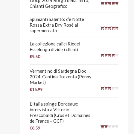
Docg 2024 Borgo della Terra,
Chianti Geografico
Spumanti Salento: c’è Notte
Rossa Extra Dry Rosé al
supermercato
La collezione calici Riedel
Esselunga divide i clienti
€9.50
Vermentino di Sardegna Doc
2024, Cantina Trexenta (Penny
Market)
€15.99
L’Italia spinge Bordeaux:
intervista a Vittorio
Frescobaldi (Crus et Domaines
de France – GCF)
€8.59