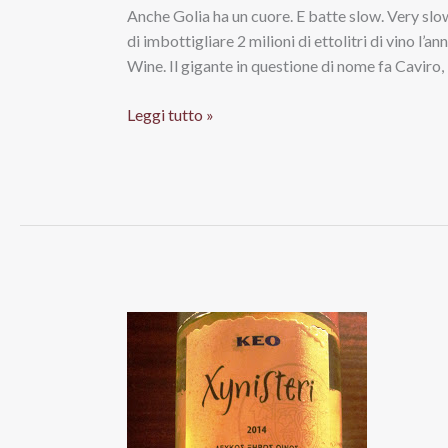
Anche Golia ha un cuore. E batte slow. Very slo
di imbottigliare 2 milioni di ettolitri di vino l’a
Wine. Il gigante in questione di nome fa Caviro,
Caviro,
Leggi tutto »
il
gigante
del
Tavernello.
Tra
Slow
(Wine)
e
Rock
‘n’
Roll