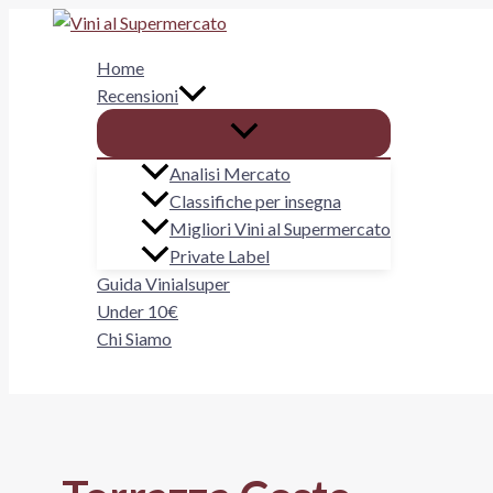
Vai
al
Home
contenuto
Recensioni
Analisi Mercato
Classifiche per insegna
Migliori Vini al Supermercato
Private Label
Guida Vinialsuper
Under 10€
Chi Siamo
Cerca