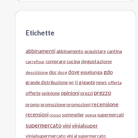
Etichette
abbinamenti
abbinamento
acquistare
cantina
cucina
degustazione
comprare
carrefour
gdo
doc
dove
esselunga
descrizione
docg
il gigante
grande distribuzione
news
igt
offerta
prezzo
opinioni
offerte
opinione
prezzi
recensione
promo
promozione
promozioni
recensioni
sommelier
supermercati
rosso
spesa
supermercato
vini
vinialsuper
vinialsupermercato
vini al supermercato