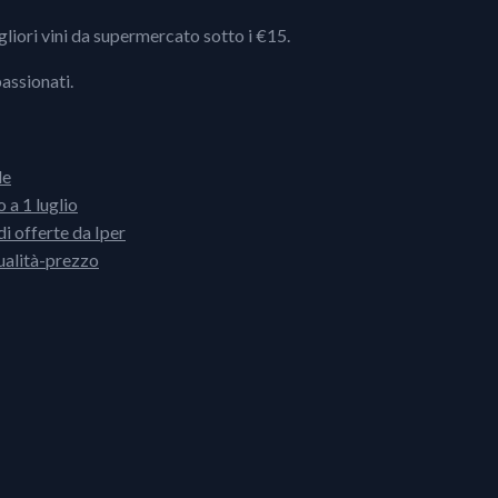
igliori vini da supermercato sotto i €15.
passionati.
le
 a 1 luglio
i offerte da Iper
ualità-prezzo