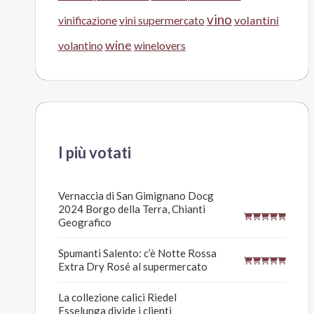
vino
volantini
vinificazione
vini supermercato
wine
volantino
winelovers
I più votati
Vernaccia di San Gimignano Docg
2024 Borgo della Terra, Chianti
Geografico
Spumanti Salento: c’è Notte Rossa
Extra Dry Rosé al supermercato
La collezione calici Riedel
Esselunga divide i clienti