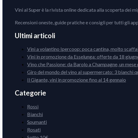
Vini al Super è la rivista online dedicata alla scoperta dei m
Recensioni oneste, guide pratiche e consigli per tutti gli ap
Ultimi articoli
Vini a volantino Ipercoop: poca cantina, molto scaffa
Vini in promozione da Esselunga: offerte da 18 giugno
Vino che Passione: da Barolo a Champagne, un mese d
Giro del mondo del vino al supermercato: 3 bianchi q
Il Gigante, vini in promozione fino al 14 gennaio
Categorie
Rossi
Bianchi
Spumanti
Rosati
Sotto 10€