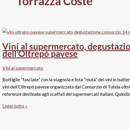
Torrazza Coste
Vini al supermercato, degustazion
dell’Oltrepò pavese
Vini al supermercato
Bottiglie “fasciate” con la stagnola e lista “muta” dei vini in bat
vini dell’Oltrepò pavese organizzata dal Consorzio di Tutela olt
referenze destinate agli scaffali dei supermercati italiani. Quindic
Vini
Leggi tutto »
al
supermercato,
degustazione