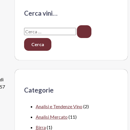
Cerca vini…
C
e
r
c
a
:
di
 57
Categorie
Analisi e Tendenze Vino
(2)
Analisi Mercato
(11)
Birra
(1)