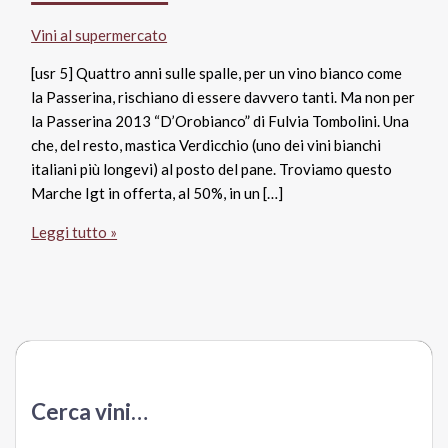
Vini al supermercato
[usr 5] Quattro anni sulle spalle, per un vino bianco come
la Passerina, rischiano di essere davvero tanti. Ma non per
la Passerina 2013 “D’Orobianco” di Fulvia Tombolini. Una
che, del resto, mastica Verdicchio (uno dei vini bianchi
italiani più longevi) al posto del pane. Troviamo questo
Marche Igt in offerta, al 50%, in un […]
Marche
Leggi tutto »
Igt
Passerina
2013
“D’Orobianco”,
Fulvia
Tombolini
Cerca vini…