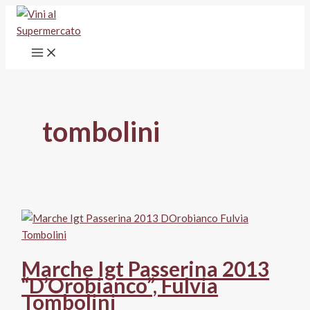
Vai
al
contenuto
tombolini
Marche Igt Passerina 2013
“D’Orobianco”, Fulvia
Tombolini