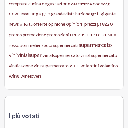
cucina
degustazione
doc
comprare
descrizione
docg
gdo
dove
esselunga
il gigante
grande distribuzione
igt
prezzo
opinioni
offerte
opinione
news
prezzi
offerta
recensione
recensioni
promo
promozione
promozioni
supermercato
sommelier
supermercati
rosso
spesa
vini
vinialsuper
vinialsupermercato
vini al supermercato
vino
volantini
volantino
vinificazione
vini supermercato
wine
winelovers
I più votati