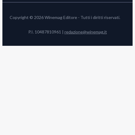
Copyright © 2026 Winemag Editore - Tutti i diritti riservati.
P.I. 10487810961 |
redazione@winemag.it