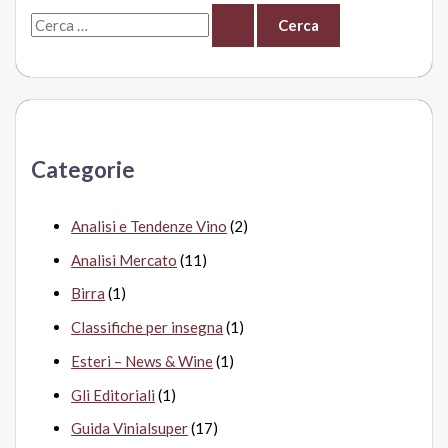
C
e
r
c
a
Categorie
:
Analisi e Tendenze Vino
(2)
Analisi Mercato
(11)
Birra
(1)
Classifiche per insegna
(1)
Esteri – News & Wine
(1)
Gli Editoriali
(1)
Guida Vinialsuper
(17)