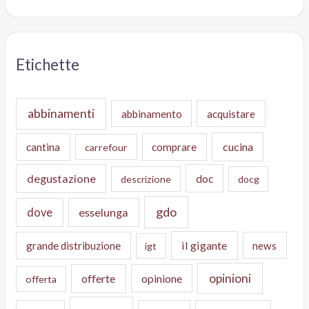
Etichette
abbinamenti
abbinamento
acquistare
cucina
cantina
comprare
carrefour
degustazione
doc
descrizione
docg
gdo
dove
esselunga
il gigante
grande distribuzione
news
igt
opinioni
offerte
opinione
offerta