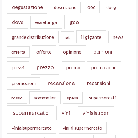
degustazione
doc
descrizione
docg
gdo
dove
esselunga
il gigante
grande distribuzione
news
igt
opinioni
offerte
opinione
offerta
prezzo
prezzi
promo
promozione
recensione
recensioni
promozioni
sommelier
supermercati
rosso
spesa
supermercato
vini
vinialsuper
vinialsupermercato
vini al supermercato