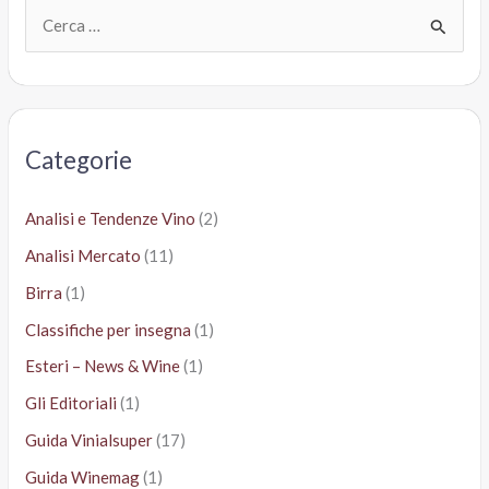
C
e
r
c
a
Categorie
:
Analisi e Tendenze Vino
(2)
Analisi Mercato
(11)
Birra
(1)
Classifiche per insegna
(1)
Esteri – News & Wine
(1)
Gli Editoriali
(1)
Guida Vinialsuper
(17)
Guida Winemag
(1)