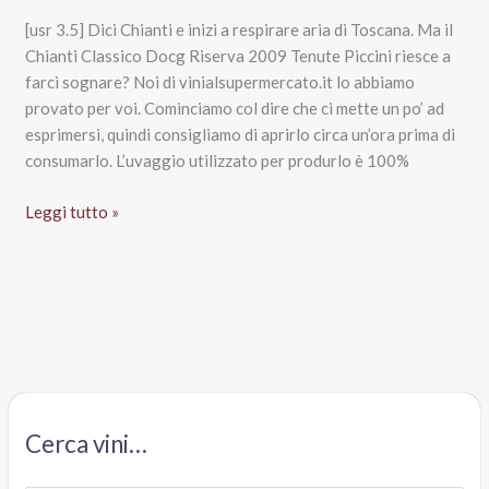
[usr 3.5] Dici Chianti e inizi a respirare aria di Toscana. Ma il
Chianti Classico Docg Riserva 2009 Tenute Piccini riesce a
farci sognare? Noi di vinialsupermercato.it lo abbiamo
provato per voi. Cominciamo col dire che ci mette un po’ ad
esprimersi, quindi consigliamo di aprirlo circa un’ora prima di
consumarlo. L’uvaggio utilizzato per produrlo è 100%
Chianti
Leggi tutto »
Classico
Docg
Riserva
2009,
Tenute
Piccini
Cerca vini…