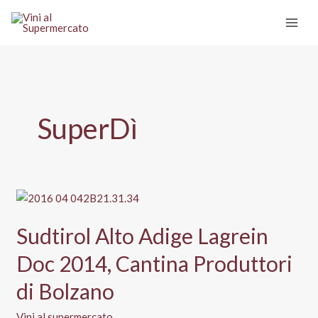
Vai
al
contenuto
SuperDì
Sudtirol Alto Adige Lagrein
Doc 2014, Cantina Produttori
di Bolzano
Vini al supermercato