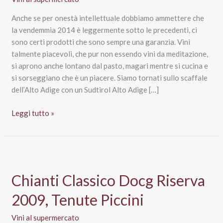
Anche se per onestà intellettuale dobbiamo ammettere che
la vendemmia 2014 è leggermente sotto le precedenti, ci
sono certi prodotti che sono sempre una garanzia. Vini
talmente piacevoli, che pur non essendo vini da meditazione,
si aprono anche lontano dal pasto, magari mentre si cucina e
si sorseggiano che è un piacere. Siamo tornati sullo scaffale
dell’Alto Adige con un Sudtirol Alto Adige […]
Sudtirol
Leggi tutto »
Alto
Adige
Lagrein
Doc
2014,
Chianti Classico Docg Riserva
Cantina
2009, Tenute Piccini
Produttori
di
Vini al supermercato
Bolzano