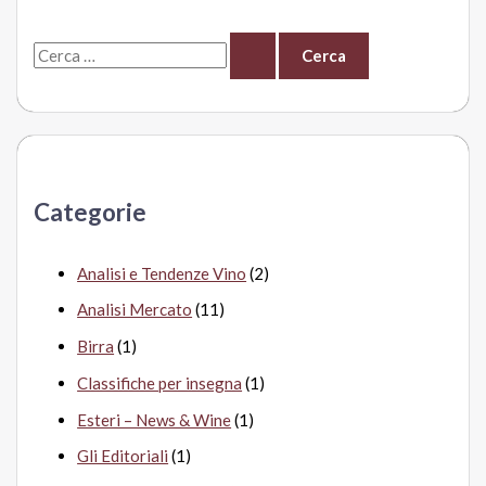
C
e
r
c
a
Categorie
:
Analisi e Tendenze Vino
(2)
Analisi Mercato
(11)
Birra
(1)
Classifiche per insegna
(1)
Esteri – News & Wine
(1)
Gli Editoriali
(1)