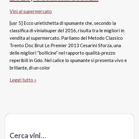
nuovo
Vini al supermercato
business
del
[usr 5] Ecco un’etichetta di spumante che, secondo la
“Baffo”
classifica di vinialsuper del 2016, risulta tra le migliori in
Roberto
vendita al supermercato. Parliamo del Metodo Classico
Da
Trento Doc Brut Le Premier 2013 Cesarini Sforza, una
Crema
delle migliori “bollicine” nel rapporto qualità-prezzo
reperibili in Gdo. Nel calice lo spumante si presenta vivo e
brillante, di un color
Trento
Leggi tutto »
Doc
Brut
Le
Premier
2013,
Cesarini
Sforza
Cerca vini…