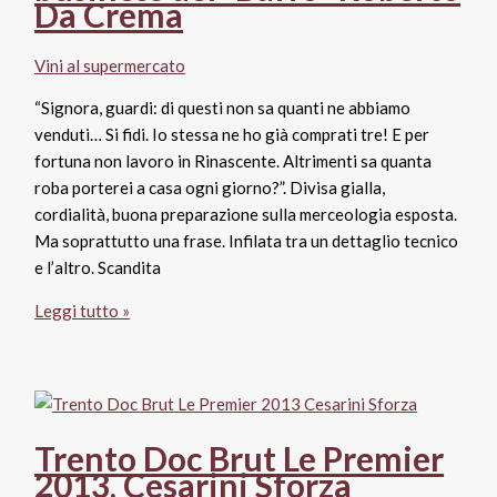
Da Crema
voti
Vini al supermercato
“Signora, guardi: di questi non sa quanti ne abbiamo
venduti… Si fidi. Io stessa ne ho già comprati tre! E per
fortuna non lavoro in Rinascente. Altrimenti sa quanta
roba porterei a casa ogni giorno?”. Divisa gialla,
cordialità, buona preparazione sulla merceologia esposta.
Ma soprattutto una frase. Infilata tra un dettaglio tecnico
e l’altro. Scandita
Vino
Leggi tutto »
e
datteri
(omaggio)
da
Pubbli
Trento Doc Brut Le Premier
Store:
2013, Cesarini Sforza
il