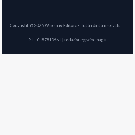
Copyright © 2026 Winemag Editore - Tutti i diritti riservati.
P.I. 10487810961 |
redazione@winemag.it