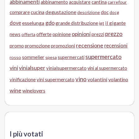
abbinamenti
abbinamento
acquistare
cantina
carrefour
cucina
degustazione
doc
comprare
descrizione
docg
gdo
dove
esselunga
il gigante
grande distribuzione
igt
prezzo
opinioni
offerte
opinione
news
prezzi
offerta
recensione
recensioni
promo
promozione
promozioni
supermercato
sommelier
supermercati
rosso
spesa
vini
vinialsuper
vinialsupermercato
vini al supermercato
vino
volantini
volantino
vinificazione
vini supermercato
wine
winelovers
I più votati