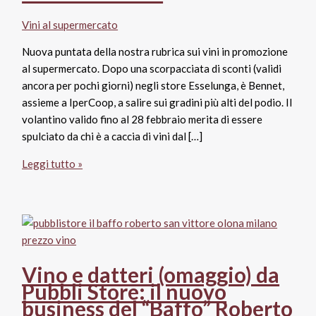
Vini al supermercato
Nuova puntata della nostra rubrica sui vini in promozione
al supermercato. Dopo una scorpacciata di sconti (validi
ancora per pochi giorni) negli store Esselunga, è Bennet,
assieme a IperCoop, a salire sui gradini più alti del podio. Il
volantino valido fino al 28 febbraio merita di essere
spulciato da chi è a caccia di vini dal […]
Vini
Leggi tutto »
in
promozione
al
supermercato
fino
a
Vino e datteri (omaggio) da
fine
Pubbli Store: il nuovo
febbraio:
business del “Baffo” Roberto
i