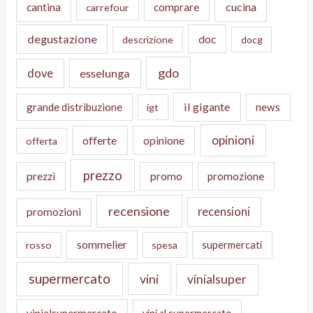
cucina
cantina
comprare
carrefour
degustazione
doc
descrizione
docg
gdo
dove
esselunga
il gigante
grande distribuzione
news
igt
opinioni
offerte
opinione
offerta
prezzo
prezzi
promo
promozione
recensione
recensioni
promozioni
sommelier
supermercati
rosso
spesa
supermercato
vini
vinialsuper
vinialsupermercato