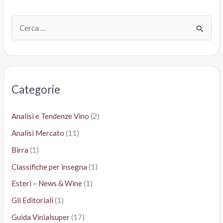
in
promo
C
all’Esselunga
e
r
c
a
Categorie
:
Analisi e Tendenze Vino
(2)
Analisi Mercato
(11)
Birra
(1)
Classifiche per insegna
(1)
Esteri – News & Wine
(1)
Gli Editoriali
(1)
Guida Vinialsuper
(17)