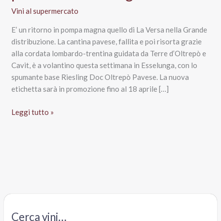
Vini al supermercato
E’ un ritorno in pompa magna quello di La Versa nella Grande
distribuzione. La cantina pavese, fallita e poi risorta grazie
alla cordata lombardo-trentina guidata da Terre d’Oltrepò e
Cavit, è a volantino questa settimana in Esselunga, con lo
spumante base Riesling Doc Oltrepò Pavese. La nuova
etichetta sarà in promozione fino al 18 aprile […]
La
Leggi tutto »
Versa,
tre
Charmat
per
il
rilancio
in
Gdo:
Cerca vini…
Riesling