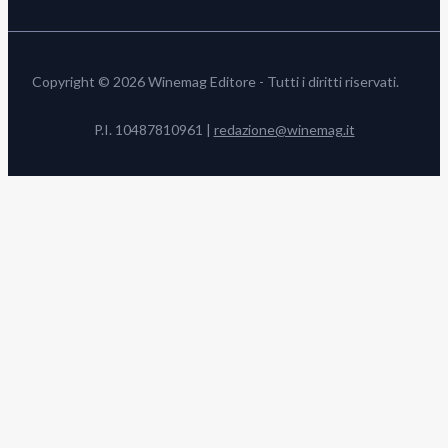
Copyright © 2026 Winemag Editore - Tutti i diritti riservati.
P.I. 10487810961 |
redazione@winemag.it