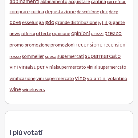
abbinamenti
abbinamento
acquistare
cantina
carrefour
cucina
degustazione
doc
comprare
descrizione
docg
gdo
dove
esselunga
il gigante
grande distribuzione
igt
prezzo
opinioni
offerte
opinione
news
prezzi
offerta
recensione
recensioni
promo
promozione
promozioni
supermercato
sommelier
supermercati
rosso
spesa
vini
vinialsuper
vinialsupermercato
vini al supermercato
vino
volantini
volantino
vinificazione
vini supermercato
wine
winelovers
I più votati