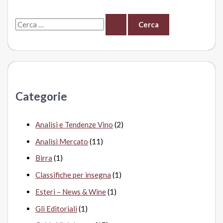
Bolzano
C
e
r
c
a
Categorie
:
Analisi e Tendenze Vino
(2)
Analisi Mercato
(11)
Birra
(1)
Classifiche per insegna
(1)
Esteri – News & Wine
(1)
Gli Editoriali
(1)