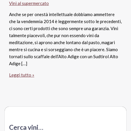
Vini al supermercato
Anche se per onestà intellettuale dobbiamo ammettere
che la vendemmia 2014 è leggermente sotto le precedenti,
ci sono certi prodotti che sono sempre una garanzia. Vini
talmente piacevoli, che pur non essendo vini da
meditazione, si aprono anche lontano dal pasto, magari
mentre si cucina e si sorseggiano che è un piacere. Siamo
tornati sullo scaffale dell’Alto Adige con un Sudtirol Alto
Adige […]
Sudtirol
Leggi tutto »
Alto
Adige
Lagrein
Doc
2014,
Cantina
Produttori
Cerca vini…
di