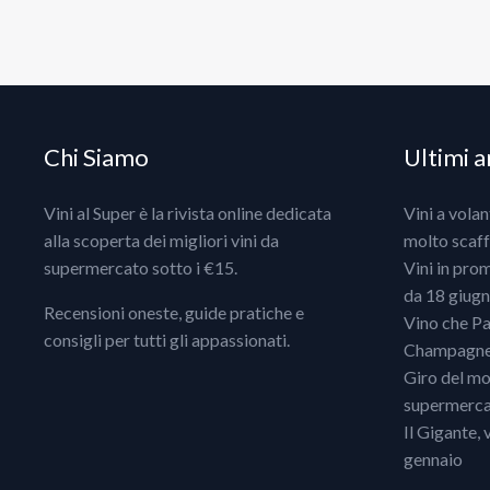
Chi Siamo
Ultimi ar
Vini al Super è la rivista online dedicata
Vini a vola
alla scoperta dei migliori vini da
molto scaff
supermercato sotto i €15.
Vini in pro
da 18 giugno
Recensioni oneste, guide pratiche e
Vino che Pa
consigli per tutti gli appassionati.
Champagne, 
Giro del mo
supermercat
Il Gigante, 
gennaio