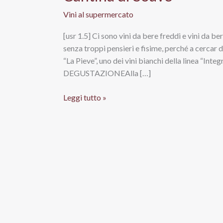
Vini al supermercato
[usr 1.5] Ci sono vini da bere freddi e vini da b
senza troppi pensieri e fisime, perché a cercar 
“La Pieve”, uno dei vini bianchi della linea “Int
DEGUSTAZIONEAlla […]
Soave
Leggi tutto »
Doc
La
Pieve
integralmente
prodotti
Eurospin,
Cantina
di
Soave