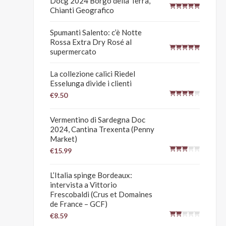
Docg 2024 Borgo della Terra,
Chianti Geografico
Spumanti Salento: c’è Notte
Rossa Extra Dry Rosé al
supermercato
La collezione calici Riedel
Esselunga divide i clienti
€9.50
Vermentino di Sardegna Doc
2024, Cantina Trexenta (Penny
Market)
€15.99
L’Italia spinge Bordeaux:
intervista a Vittorio
Frescobaldi (Crus et Domaines
de France – GCF)
€8.59