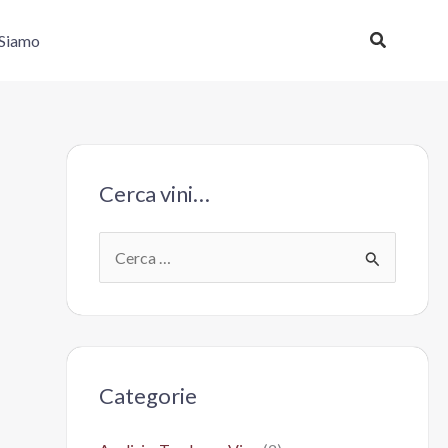
Cerca
 Siamo
Cerca vini…
C
e
r
c
a
Categorie
: