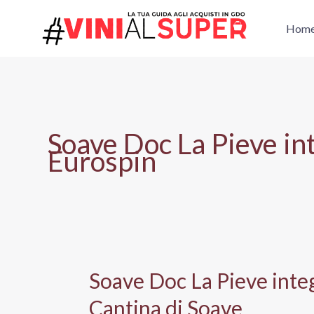
Vai
al
Hom
contenuto
Soave Doc La Pieve i
Eurospin
Soave Doc La Pieve inte
Cantina di Soave