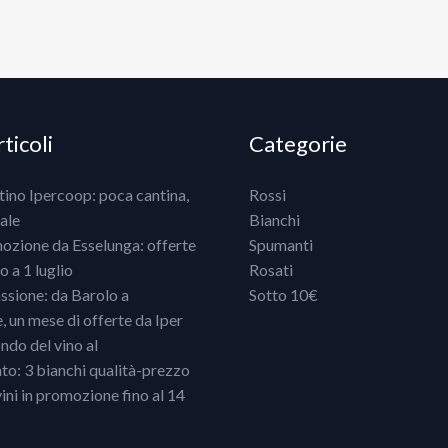
ticoli
Categorie
ntino Ipercoop: poca cantina,
Rossi
ale
Bianchi
mozione da Esselunga: offerte
Spumanti
 a 1 luglio
Rosati
ssione: da Barolo a
Sotto 10€
un mese di offerte da Iper
ndo del vino al
o: 3 bianchi qualità-prezzo
vini in promozione fino al 14