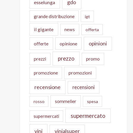
gdo
esselunga
grande distribuzione
igt
il gigante
news
offerta
opinioni
offerte
opinione
prezzo
prezzi
promo
promozione
promozioni
recensione
recensioni
sommelier
rosso
spesa
supermercato
supermercati
vini
vinialsuper