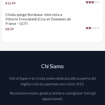
€15.99
L’Italia spinge Bordeaux: intervista a
Vittorio Frescobaldi (Crus et Domaines de
France – GCF)
€8.59
Chi Siamo
Vini al Super è la rivista online dedicata alla scoperta dei
migliori vini da supermercato sotto i €15.
Recensioni oneste, guide pratiche e consigli per tutti gli
appassionati.