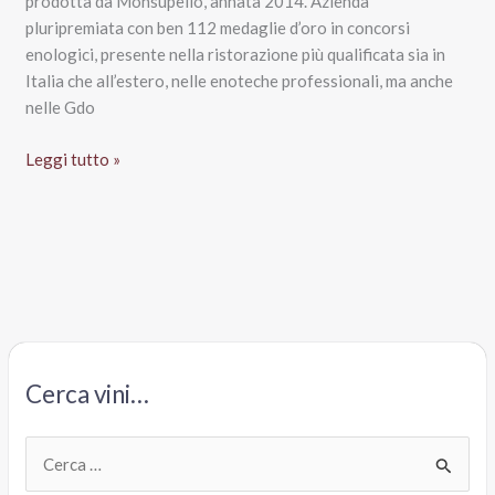
prodotta da Monsupello, annata 2014. Azienda
pluripremiata con ben 112 medaglie d’oro in concorsi
enologici, presente nella ristorazione più qualificata sia in
Italia che all’estero, nelle enoteche professionali, ma anche
nelle Gdo
Bonarda
Leggi tutto »
dell’Oltrepò
Pavese
Doc
2014
Vaiolet,
Monsupello
Cerca vini…
C
e