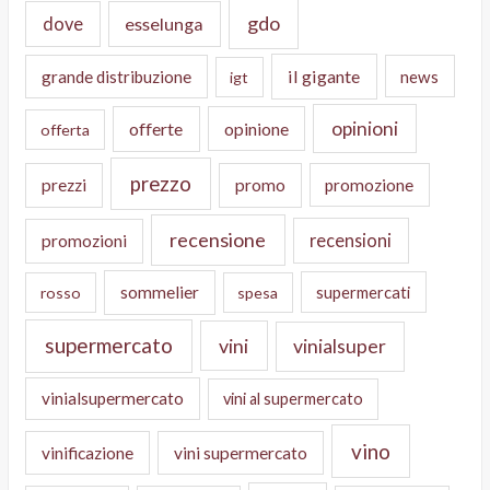
gdo
dove
esselunga
il gigante
grande distribuzione
news
igt
opinioni
offerte
opinione
offerta
prezzo
prezzi
promo
promozione
recensione
recensioni
promozioni
sommelier
supermercati
rosso
spesa
supermercato
vini
vinialsuper
vinialsupermercato
vini al supermercato
vino
vinificazione
vini supermercato