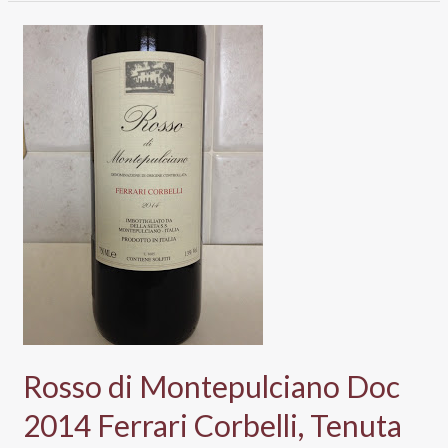
gigante
del
Tavernello.
Tra
Slow
(Wine)
e
Rock
‘n’
Roll
Rosso di Montepulciano Doc
2014 Ferrari Corbelli, Tenuta