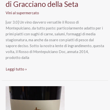
di Gracciano della Seta
Vini al supermercato
[usr 3.0] Un vino davvero versatile il Rosso di
Montepulciano, da tutto pasto: particolarmente adatto per i
primi piatti con sughi di carne, salumi, formaggi di media
stagionatura, ma anche da osare con piatti di pesce dal
sapore deciso. Sotto la nostra lente di ingrandimento, questa
volta, il Rosso di Montepulciano Doc, annata 2014,
prodotto dalla
Rosso
Leggi tutto »
di
Montepulciano
Doc
2014
Ferrari
Corbelli,
Tenuta