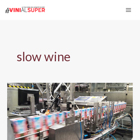
Vai
al
contenuto
slow wine