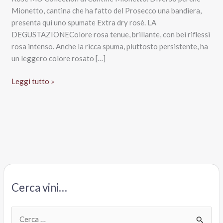
Mionetto, cantina che ha fatto del Prosecco una bandiera,
presenta qui uno spumate Extra dry rosè. LA
DEGUSTAZIONEColore rosa tenue, brillante, con bei riflessi
rosa intenso. Anche la ricca spuma, piuttosto persistente, ha
un leggero colore rosato […]
Cuvèe
Leggi tutto »
Sergio
Rosè
MO
Collection,
Mionetto
Cerca vini…
C