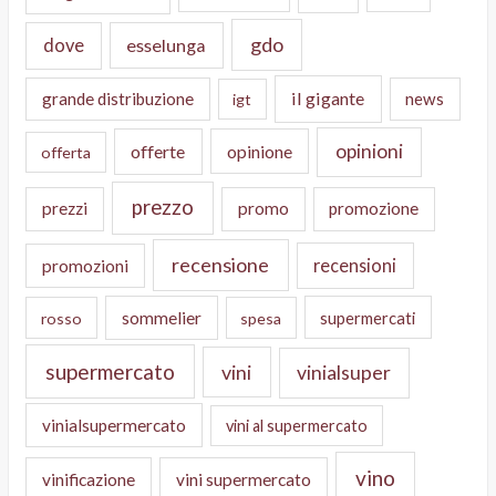
gdo
dove
esselunga
il gigante
grande distribuzione
news
igt
opinioni
offerte
opinione
offerta
prezzo
prezzi
promo
promozione
recensione
recensioni
promozioni
sommelier
supermercati
rosso
spesa
supermercato
vini
vinialsuper
vinialsupermercato
vini al supermercato
vino
vinificazione
vini supermercato