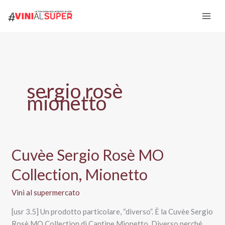
Vai
al
contenuto
sergio rosè
mionetto
Cuvèe Sergio Rosè MO
Collection, Mionetto
Vini al supermercato
[usr 3.5] Un prodotto particolare, “diverso”. È la Cuvèe Sergio
Rosè MO Collection di Cantine Mionetto. Diverso perché