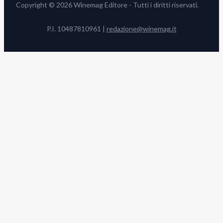
Copyright © 2026 Winemag Editore - Tutti i diritti riservati.
P.I. 10487810961 |
redazione@winemag.it