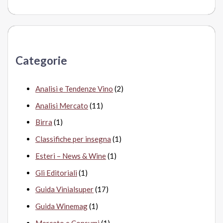
e
r
c
a
Categorie
:
Analisi e Tendenze Vino
(2)
Analisi Mercato
(11)
Birra
(1)
Classifiche per insegna
(1)
Esteri – News & Wine
(1)
Gli Editoriali
(1)
Guida Vinialsuper
(17)
Guida Winemag
(1)
Mercato e Consumi
(1)