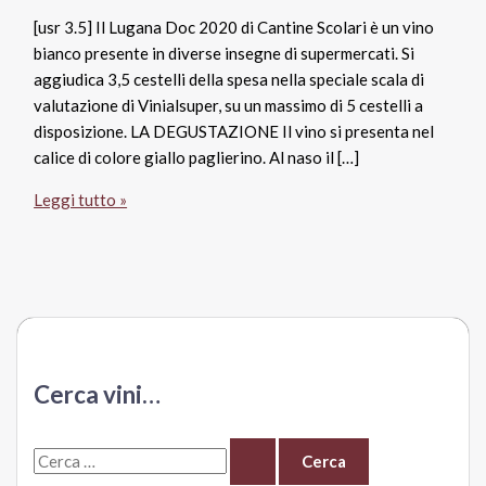
[usr 3.5] Il Lugana Doc 2020 di Cantine Scolari è un vino
bianco presente in diverse insegne di supermercati. Si
aggiudica 3,5 cestelli della spesa nella speciale scala di
valutazione di Vinialsuper, su un massimo di 5 cestelli a
disposizione. LA DEGUSTAZIONE Il vino si presenta nel
calice di colore giallo paglierino. Al naso il […]
Lugana
Leggi tutto »
Doc
2020,
Cantine
Scolari
Cerca vini…
C