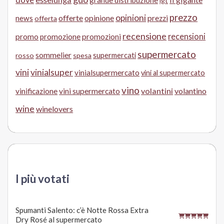
grande distribuzione
igt
prezzo
opinioni
offerte
opinione
news
prezzi
offerta
recensione
recensioni
promo
promozione
promozioni
supermercato
sommelier
supermercati
rosso
spesa
vini
vinialsuper
vinialsupermercato
vini al supermercato
vino
volantini
volantino
vinificazione
vini supermercato
wine
winelovers
I più votati
Spumanti Salento: c’è Notte Rossa Extra
Dry Rosé al supermercato