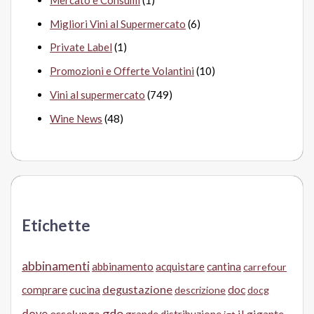
Migliori Vini al Supermercato
(6)
Private Label
(1)
Promozioni e Offerte Volantini
(10)
Vini al supermercato
(749)
Wine News
(48)
Etichette
abbinamenti
abbinamento
acquistare
cantina
carrefour
cucina
degustazione
doc
comprare
descrizione
docg
gdo
dove
esselunga
il gigante