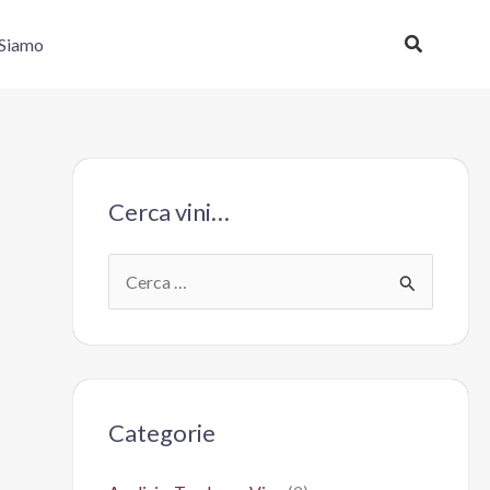
Cerca
 Siamo
Cerca vini…
C
e
r
c
a
Categorie
: