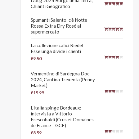
Docg 2024 Borgo della Terra,
Chianti Geografico
Spumanti Salento: c’è Notte
Rossa Extra Dry Rosé al
supermercato
La collezione calici Riedel
Esselunga divide i clienti
€9.50
Vermentino di Sardegna Doc
2024, Cantina Trexenta (Penny
Market)
€15.99
L’Italia spinge Bordeaux:
intervista a Vittorio
Frescobaldi (Crus et Domaines
de France – GCF)
€8.59