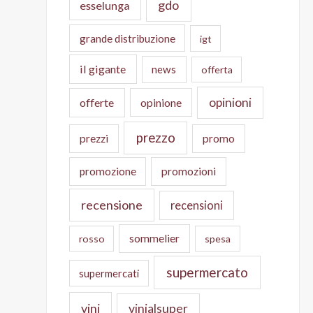
gdo
esselunga
grande distribuzione
igt
il gigante
news
offerta
opinioni
offerte
opinione
prezzo
prezzi
promo
promozione
promozioni
recensione
recensioni
sommelier
rosso
spesa
supermercato
supermercati
vini
vinialsuper