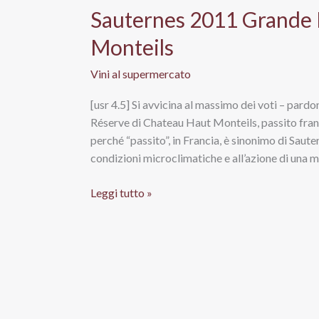
Sauternes 2011 Grande 
Monteils
Vini al supermercato
[usr 4.5] Si avvicina al massimo dei voti – pardo
Réserve di Chateau Haut Monteils, passito franc
perché “passito”, in Francia, è sinonimo di Saute
condizioni microclimatiche e all’azione di una m
Sauternes
Leggi tutto »
2011
Grande
Réserve,
Chateau
Haut
Monteils