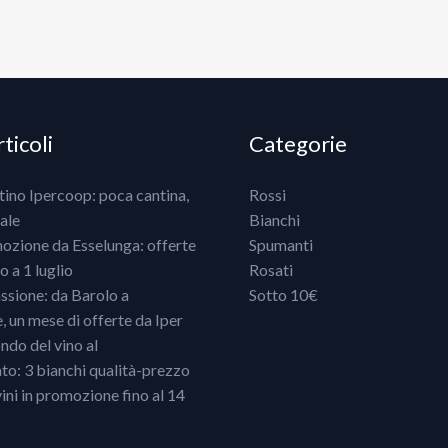
ticoli
Categorie
ntino Ipercoop: poca cantina,
Rossi
ale
Bianchi
mozione da Esselunga: offerte
Spumanti
 a 1 luglio
Rosati
ssione: da Barolo a
Sotto 10€
un mese di offerte da Iper
ndo del vino al
o: 3 bianchi qualità-prezzo
vini in promozione fino al 14