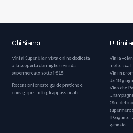
Chi Siamo
Ultimi ar
Vini al Super è la rivista online dedicata
Vini a vola
alla scoperta dei migliori vini da
molto scaff
supermercato sotto i €15.
Vini in pro
da 18 giugno
Recensioni oneste, guide pratiche e
Vino che Pa
consigli per tutti gli appassionati.
Champagne, 
Giro del mo
supermercat
Il Gigante, 
gennaio