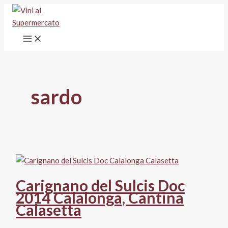
Vai
al
contenuto
sardo
Carignano del Sulcis Doc
2014 Calalonga, Cantina
Calasetta