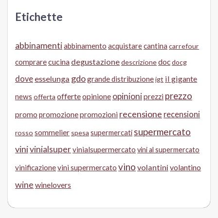
Etichette
abbinamenti
abbinamento
acquistare
cantina
carrefour
cucina
degustazione
doc
comprare
descrizione
docg
gdo
dove
esselunga
il gigante
grande distribuzione
igt
prezzo
opinioni
offerte
opinione
news
prezzi
offerta
recensione
recensioni
promo
promozione
promozioni
supermercato
sommelier
supermercati
rosso
spesa
vini
vinialsuper
vinialsupermercato
vini al supermercato
vino
volantini
volantino
vinificazione
vini supermercato
wine
winelovers