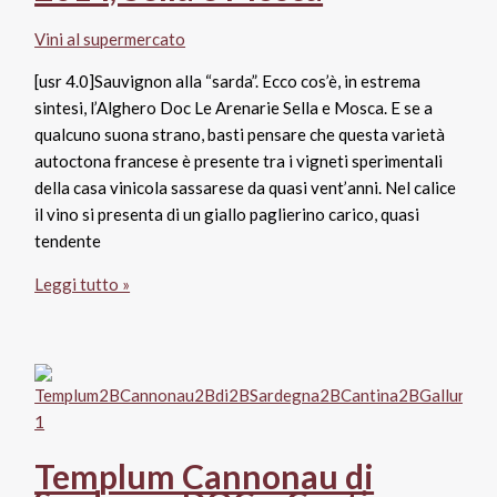
Vini al supermercato
[usr 4.0]Sauvignon alla “sarda”. Ecco cos’è, in estrema
sintesi, l’Alghero Doc Le Arenarie Sella e Mosca. E se a
qualcuno suona strano, basti pensare che questa varietà
autoctona francese è presente tra i vigneti sperimentali
della casa vinicola sassarese da quasi vent’anni. Nel calice
il vino si presenta di un giallo paglierino carico, quasi
tendente
Alghero
Leggi tutto »
Doc
Le
Arenarie
2014,
Sella
e
Templum Cannonau di
Mosca