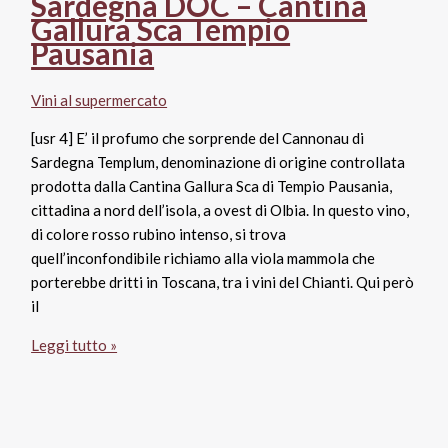
Sardegna DOC – Cantina
Gallura Sca Tempio
Pausania
Vini al supermercato
[usr 4] E’ il profumo che sorprende del Cannonau di
Sardegna Templum, denominazione di origine controllata
prodotta dalla Cantina Gallura Sca di Tempio Pausania,
cittadina a nord dell’isola, a ovest di Olbia. In questo vino,
di colore rosso rubino intenso, si trova
quell’inconfondibile richiamo alla viola mammola che
porterebbe dritti in Toscana, tra i vini del Chianti. Qui però
il
Templum
Leggi tutto »
Cannonau
di
Sardegna
DOC