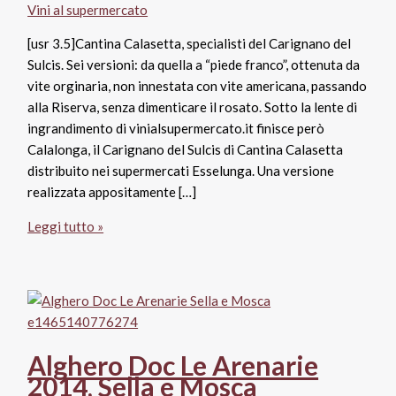
Vini al supermercato
[usr 3.5]Cantina Calasetta, specialisti del Carignano del
Sulcis. Sei versioni: da quella a “piede franco”, ottenuta da
vite orginaria, non innestata con vite americana, passando
alla Riserva, senza dimenticare il rosato. Sotto la lente di
ingrandimento di vinialsupermercato.it finisce però
Calalonga, il Carignano del Sulcis di Cantina Calasetta
distribuito nei supermercati Esselunga. Una versione
realizzata appositamente […]
Carignano
Leggi tutto »
del
Sulcis
Doc
2014
Calalonga,
Cantina
Alghero Doc Le Arenarie
Calasetta
2014, Sella e Mosca