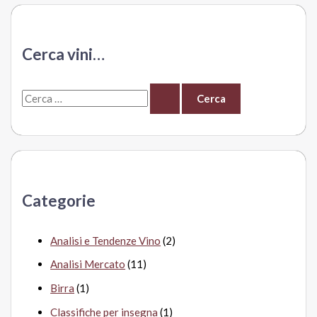
–
Cantina
Gallura
Cerca vini…
Sca
Tempio
C
Pausania
e
r
c
a
Categorie
:
Analisi e Tendenze Vino
(2)
Analisi Mercato
(11)
Birra
(1)
Classifiche per insegna
(1)