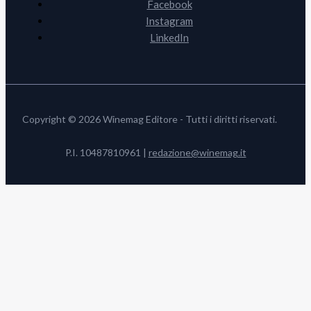
Facebook
Instagram
LinkedIn
Copyright © 2026 Winemag Editore - Tutti i diritti riservati.
P.I. 10487810961 |
redazione@winemag.it