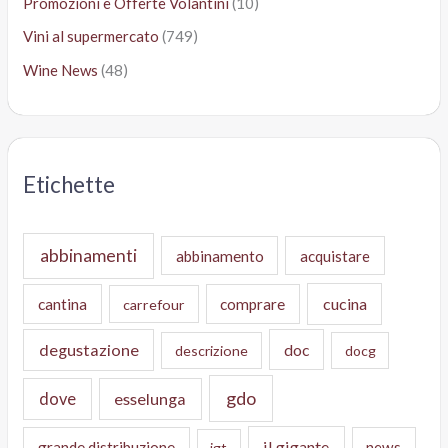
Promozioni e Offerte Volantini
(10)
Vini al supermercato
(749)
Wine News
(48)
Etichette
abbinamenti
abbinamento
acquistare
cucina
cantina
comprare
carrefour
degustazione
doc
descrizione
docg
gdo
dove
esselunga
il gigante
grande distribuzione
news
igt