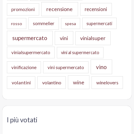
recensione
recensioni
promozioni
sommelier
supermercati
rosso
spesa
supermercato
vini
vinialsuper
vinialsupermercato
vini al supermercato
vino
vinificazione
vini supermercato
wine
volantini
volantino
winelovers
I più votati