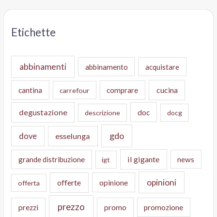
Etichette
abbinamenti
abbinamento
acquistare
cucina
cantina
comprare
carrefour
degustazione
doc
descrizione
docg
gdo
dove
esselunga
il gigante
grande distribuzione
news
igt
opinioni
offerte
opinione
offerta
prezzo
prezzi
promo
promozione