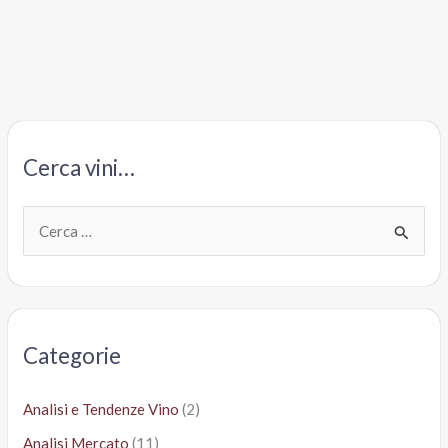
gigante
del
Tavernello.
Tra
Slow
(Wine)
e
Cerca vini…
Rock
‘n’
Roll
C
e
r
c
a
Categorie
:
Analisi e Tendenze Vino
(2)
Analisi Mercato
(11)