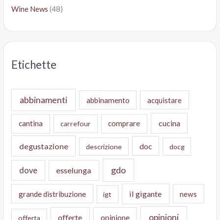
Wine News
(48)
Etichette
abbinamenti
abbinamento
acquistare
cucina
cantina
comprare
carrefour
degustazione
doc
descrizione
docg
gdo
dove
esselunga
il gigante
grande distribuzione
news
igt
opinioni
offerte
opinione
offerta