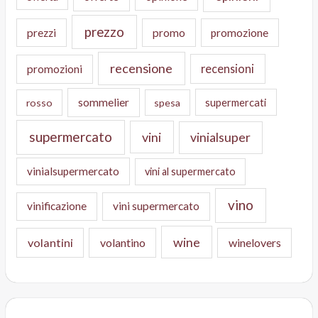
prezzo
prezzi
promo
promozione
recensione
recensioni
promozioni
sommelier
supermercati
rosso
spesa
supermercato
vini
vinialsuper
vinialsupermercato
vini al supermercato
vino
vinificazione
vini supermercato
wine
volantini
volantino
winelovers