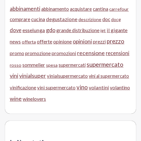
abbinamenti
abbinamento
acquistare
cantina
carrefour
cucina
degustazione
doc
comprare
descrizione
docg
gdo
dove
esselunga
il gigante
grande distribuzione
igt
prezzo
opinioni
offerte
opinione
news
prezzi
offerta
recensione
recensioni
promo
promozione
promozioni
supermercato
sommelier
supermercati
rosso
spesa
vini
vinialsuper
vinialsupermercato
vini al supermercato
vino
volantini
volantino
vinificazione
vini supermercato
wine
winelovers