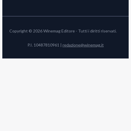
Copyright © 2026 Winemag Editore - Tutti i diritti riservati.
P.I. 10487810961 |
redazione@winemag.it