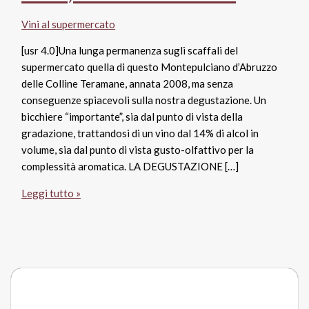
Vini al supermercato
[usr 4.0]Una lunga permanenza sugli scaffali del
supermercato quella di questo Montepulciano d’Abruzzo
delle Colline Teramane, annata 2008, ma senza
conseguenze spiacevoli sulla nostra degustazione. Un
bicchiere “importante”, sia dal punto di vista della
gradazione, trattandosi di un vino dal 14% di alcol in
volume, sia dal punto di vista gusto-olfattivo per la
complessità aromatica. LA DEGUSTAZIONE […]
Montepulciano
Leggi tutto »
d’Abruzzo
Colline
Teramane
Docg
2008,
Rocca
dei