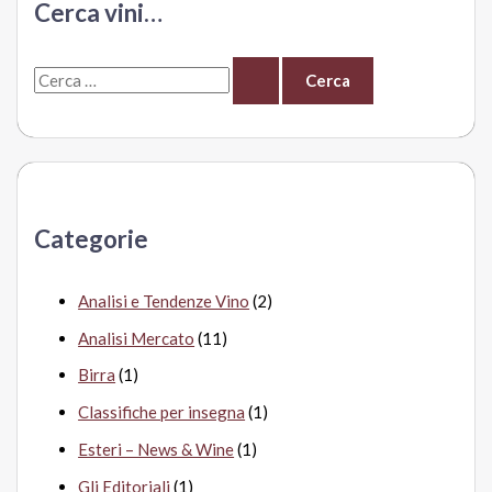
Cerca vini…
Bottari
C
e
r
c
a
Categorie
:
Analisi e Tendenze Vino
(2)
Analisi Mercato
(11)
Birra
(1)
Classifiche per insegna
(1)
Esteri – News & Wine
(1)
Gli Editoriali
(1)