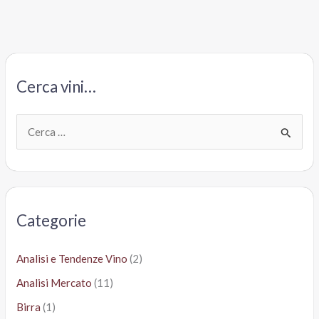
Riserva
Docg
“Il
Falcone”
2011,
Cerca vini…
Rivera
C
e
r
c
a
Categorie
:
Analisi e Tendenze Vino
(2)
Analisi Mercato
(11)
Birra
(1)