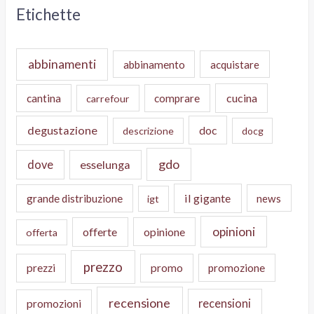
Etichette
abbinamenti
abbinamento
acquistare
cucina
cantina
comprare
carrefour
degustazione
doc
descrizione
docg
gdo
dove
esselunga
il gigante
grande distribuzione
news
igt
opinioni
offerte
opinione
offerta
prezzo
prezzi
promo
promozione
recensione
recensioni
promozioni