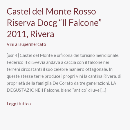
Castel del Monte Rosso
Riserva Docg “Il Falcone”
2011, Rivera
Vini al supermercato
[usr 4] Castel del Monte è un’icona del turismo meridionale.
Federico II di Svevia andava a caccia con il falcone nei
terreni circostanti il suo celebre maniero ottagonale. In
queste stesse terre produce i propri vini la cantina Rivera, di
proprietà della famiglia De Corato da tre generazioni. LA
DEGUSTAZIONEIl Falcone, blend “antico” di uve […]
Castel
Leggi tutto »
del
Monte
Rosso