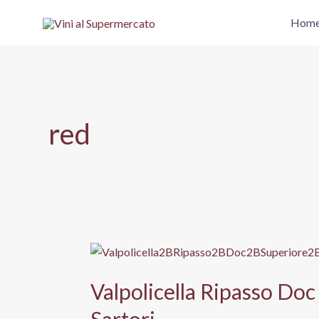
Vai
Hom
al
contenuto
red
Valpolicella Ripasso Do
Sartori