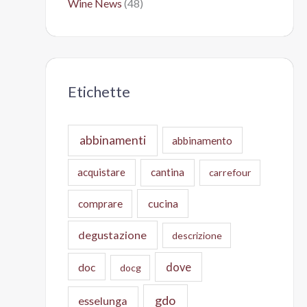
Wine News
(48)
Etichette
abbinamenti
abbinamento
acquistare
cantina
carrefour
cucina
comprare
degustazione
descrizione
doc
dove
docg
gdo
esselunga