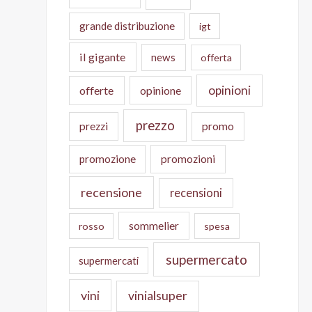
grande distribuzione
igt
il gigante
news
offerta
opinioni
offerte
opinione
prezzo
prezzi
promo
promozione
promozioni
recensione
recensioni
sommelier
rosso
spesa
supermercato
supermercati
vini
vinialsuper