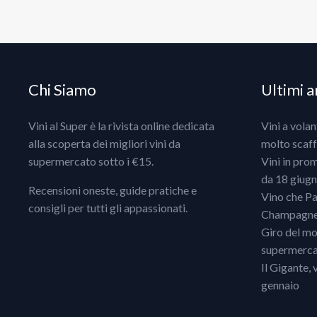
Chi Siamo
Ultimi ar
Vini al Super è la rivista online dedicata
Vini a vola
alla scoperta dei migliori vini da
molto scaff
supermercato sotto i €15.
Vini in pro
da 18 giugno
Recensioni oneste, guide pratiche e
Vino che Pa
consigli per tutti gli appassionati.
Champagne, 
Giro del mo
supermercat
Il Gigante, 
gennaio