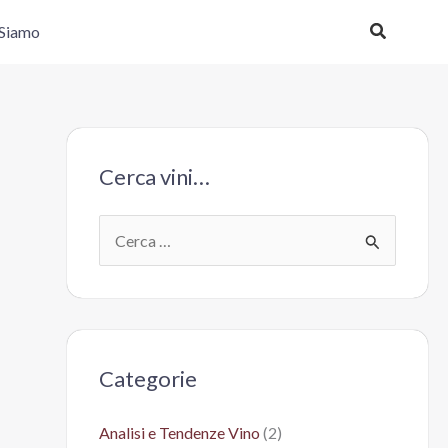
Cerca
 Siamo
Cerca vini…
C
e
r
c
a
Categorie
:
Analisi e Tendenze Vino
(2)