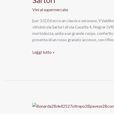
Vini al supermercato
[usr 3.5] Ed ecco un classico veronese, il Vald
vitivinicola Sartori di via Casette 4, Negrar (VR
morbidezza, unita a un grande corpo, conferito d
presenta di un rosso granato accesso, con rifless
Valpolicella
Leggi tutto »
Ripasso
Doc
Superiore
Valdimezzo
2012
Sartori