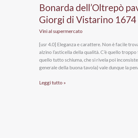
Bonarda dell’Oltrepò pa
Giorgi di Vistarino 1674
Vini al supermercato
[usr 4.0] Eleganza e carattere. Non è facile tro
alzino l’asticella della qualità. C’è quello trop
quello tutto schiuma, che si rivela poi inconsiste
generale della buona tavola) vale dunque la pen
Bonarda
Leggi tutto »
dell’Oltrepò
pavese
Doc
–
Conte
Carlo
Giorgi