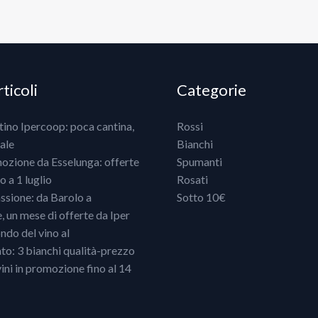
ticoli
Categorie
ntino Ipercoop: poca cantina,
Rossi
ale
Bianchi
mozione da Esselunga: offerte
Spumanti
 a 1 luglio
Rosati
ssione: da Barolo a
Sotto 10€
un mese di offerte da Iper
ndo del vino al
o: 3 bianchi qualità-prezzo
vini in promozione fino al 14