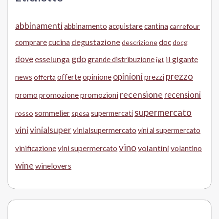
abbinamenti
abbinamento
acquistare
cantina
carrefour
cucina
degustazione
doc
comprare
descrizione
docg
gdo
dove
esselunga
il gigante
grande distribuzione
igt
prezzo
opinioni
offerte
opinione
news
prezzi
offerta
recensione
recensioni
promo
promozione
promozioni
supermercato
sommelier
supermercati
rosso
spesa
vini
vinialsuper
vinialsupermercato
vini al supermercato
vino
volantini
volantino
vinificazione
vini supermercato
wine
winelovers