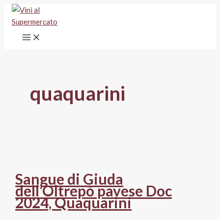
Vai
al
contenuto
quaquarini
Sangue di Giuda
dell’Oltrepò pavese Doc
2024, Quaquarini