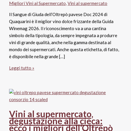
Migliori Vini al Supermercato
,
Vini al supermercato
Il Sangue di Giuda dell’Oltrepò pavese Doc 2024 di
Quaquarini è il miglior vino dolce frizzante della Guida
Winemag 2026. Il riconoscimento va a una cantina
simbolo della tipologia, da sempre impegnata a produrre
vini di grande qualità, anche nella gamma destinata al
mondo dei supermercati. Anche questa etichetta, di fatto,
è disponibile nella grande […]
Sangue
Leggi tutto »
di
Giuda
dell’Oltrepò
pavese
Doc
2024,
Vini al supermercato,
Quaquarini
degustazione alla cieca:
ecco i migliori dell’Oltrepò