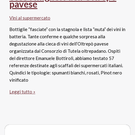
pavese
Vini al supermercato
Bottiglie “fasciate” con la stagnola e lista “muta” dei vini in
batteria. Tante conferme e qualche sorpresa alla
degustazione alla cieca di vini dell’Oltrepò pavese
organizzata dal Consorzio di Tutela oltrepadano. Ospiti
del direttore Emanuele Bottiroli, abbiamo testato 57
referenze destinate agli scaffali dei supermercati italiani.
Quindici le tipologie: spumanti bianchi, rosati, Pinot nero
vinificato
Vini
Leggi tutto »
al
supermercato,
degustazione
alla
cieca:
ecco