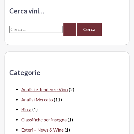
i
Cerca vini…
migliori
dell’Oltrepò
C
pavese
e
r
c
a
Categorie
:
Analisi e Tendenze Vino
(2)
Analisi Mercato
(11)
Birra
(1)
Classifiche per insegna
(1)
Esteri – News & Wine
(1)