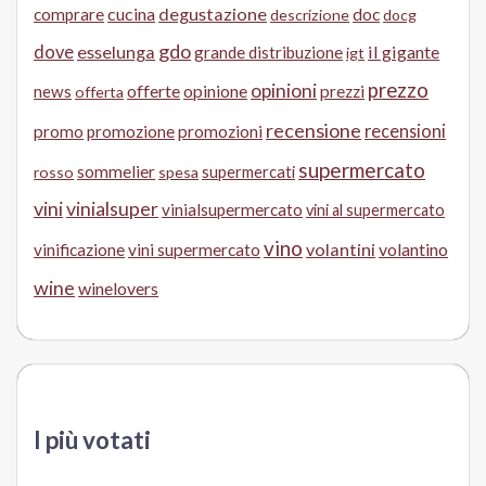
cucina
degustazione
doc
comprare
descrizione
docg
gdo
dove
esselunga
il gigante
grande distribuzione
igt
prezzo
opinioni
offerte
opinione
news
prezzi
offerta
recensione
recensioni
promo
promozione
promozioni
supermercato
sommelier
supermercati
rosso
spesa
vini
vinialsuper
vinialsupermercato
vini al supermercato
vino
volantini
volantino
vinificazione
vini supermercato
wine
winelovers
I più votati