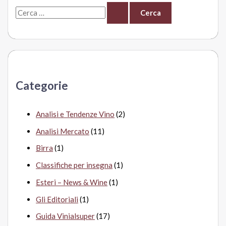
C
e
r
c
a
Categorie
:
Analisi e Tendenze Vino
(2)
Analisi Mercato
(11)
Birra
(1)
Classifiche per insegna
(1)
Esteri – News & Wine
(1)
Gli Editoriali
(1)
Guida Vinialsuper
(17)