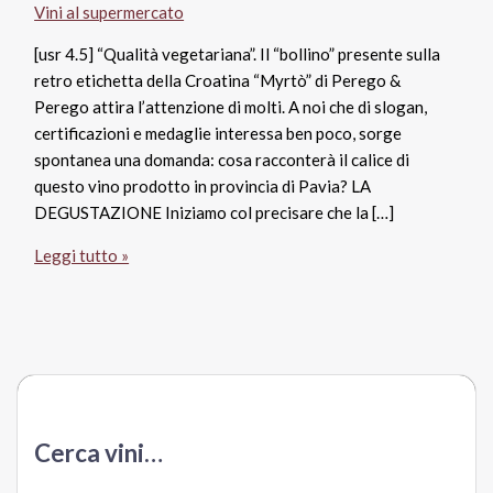
Vini al supermercato
[usr 4.5] “Qualità vegetariana”. Il “bollino” presente sulla
retro etichetta della Croatina “Myrtò” di Perego &
Perego attira l’attenzione di molti. A noi che di slogan,
certificazioni e medaglie interessa ben poco, sorge
spontanea una domanda: cosa racconterà il calice di
questo vino prodotto in provincia di Pavia? LA
DEGUSTAZIONE Iniziamo col precisare che la […]
Provincia
Leggi tutto »
di
Pavia
Igt
Croatina
Myrtò,
Perego
&
Cerca vini…
Perego