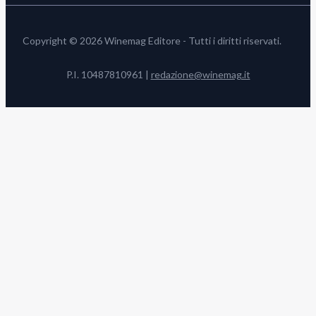
Copyright © 2026 Winemag Editore - Tutti i diritti riservati.
P.I. 10487810961 |
redazione@winemag.it