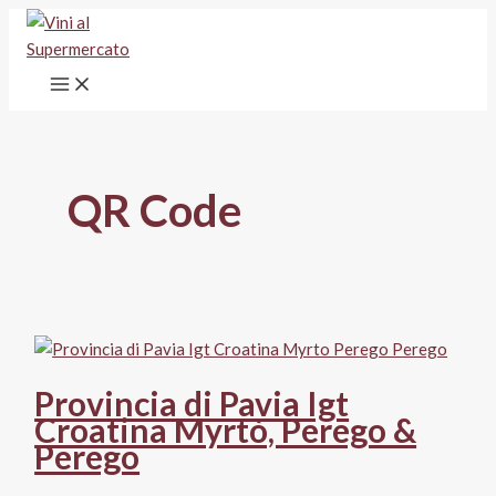
Vai
al
contenuto
QR Code
Provincia di Pavia Igt
Croatina Myrtò, Perego &
Perego