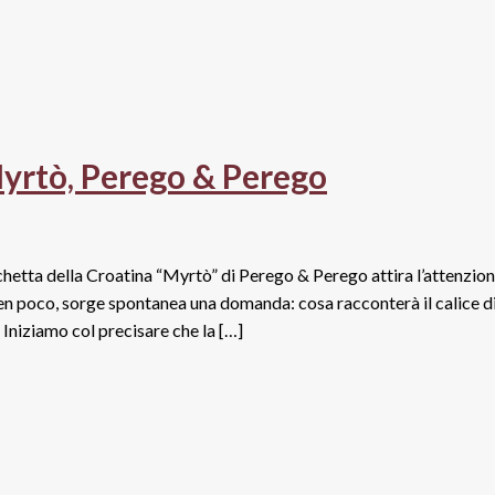
Myrtò, Perego & Perego
etichetta della Croatina “Myrtò” di Perego & Perego attira l’attenzio
 ben poco, sorge spontanea una domanda: cosa racconterà il calice d
iziamo col precisare che la […]