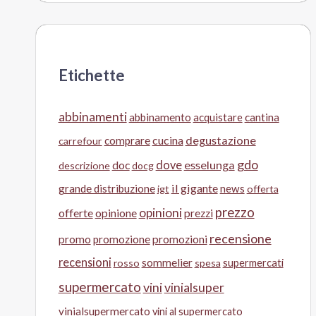
Etichette
abbinamenti
abbinamento
acquistare
cantina
cucina
degustazione
comprare
carrefour
gdo
doc
dove
esselunga
descrizione
docg
il gigante
grande distribuzione
news
igt
offerta
prezzo
opinioni
offerte
opinione
prezzi
recensione
promo
promozione
promozioni
recensioni
sommelier
supermercati
rosso
spesa
supermercato
vini
vinialsuper
vinialsupermercato
vini al supermercato