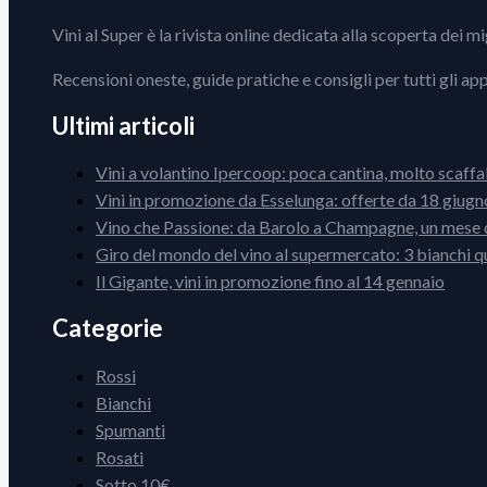
Vini al Super è la rivista online dedicata alla scoperta dei m
Recensioni oneste, guide pratiche e consigli per tutti gli ap
Ultimi articoli
Vini a volantino Ipercoop: poca cantina, molto scaffa
Vini in promozione da Esselunga: offerte da 18 giugno
Vino che Passione: da Barolo a Champagne, un mese d
Giro del mondo del vino al supermercato: 3 bianchi q
Il Gigante, vini in promozione fino al 14 gennaio
Categorie
Rossi
Bianchi
Spumanti
Rosati
Sotto 10€