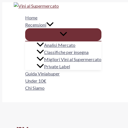
Vai
al
Home
contenuto
Recensioni
Analisi Mercato
Classifiche per insegna
Migliori Vini al Supermercato
Private Label
Guida Vinialsuper
Under 10€
Chi Siamo
Cerca