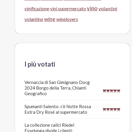
vino
volantini
vinificazione
vini supermercato
wine
volantino
winelovers
I più votati
Vernaccia di San Gimignano Docg
2024 Borgo della Terra, Chianti
Geografico
Spumanti Salento: c’è Notte Rossa
Extra Dry Rosé al supermercato
La collezione calici Riedel
Esselunga divide i clienti