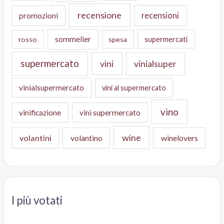
recensione
recensioni
promozioni
sommelier
supermercati
rosso
spesa
supermercato
vini
vinialsuper
vinialsupermercato
vini al supermercato
vino
vinificazione
vini supermercato
wine
volantini
volantino
winelovers
I più votati