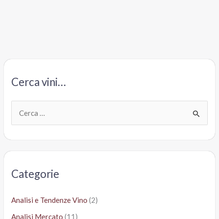
datteri
(omaggio)
da
Pubbli
Store:
il
nuovo
Cerca vini…
business
del
“Baffo”
C
Roberto
e
Da
r
Crema
c
a
Categorie
:
Analisi e Tendenze Vino
(2)
Analisi Mercato
(11)