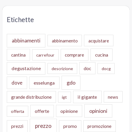
Etichette
abbinamenti
abbinamento
acquistare
cucina
cantina
comprare
carrefour
degustazione
doc
descrizione
docg
gdo
dove
esselunga
il gigante
grande distribuzione
news
igt
opinioni
offerte
opinione
offerta
prezzo
prezzi
promo
promozione