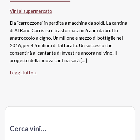
Vini al supermercato
Da “carrozzone” in perdita a macchina da soldi. La cantina
di Al Bano Carrisi si è trasformata in 6 anni da brutto
anatroccolo a cigno. Un milione e mezzo di bottiglie nel
2016, per 4,5 milioni di fatturato. Un successo che
consentirà al cantante di investire ancora nel vino. Il
progetto della nuova cantina sarà […]
La
Leggi tutto »
felicità
di
Al
Bano:
4,5
milioni
con
Cerca vini…
il
vino