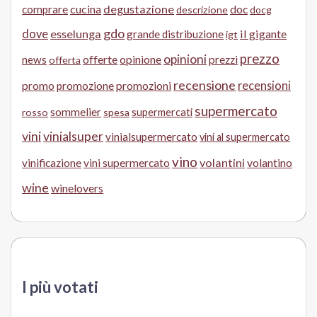
cucina
degustazione
doc
comprare
descrizione
docg
gdo
dove
esselunga
il gigante
grande distribuzione
igt
prezzo
opinioni
offerte
opinione
news
prezzi
offerta
recensione
recensioni
promo
promozione
promozioni
supermercato
sommelier
supermercati
rosso
spesa
vini
vinialsuper
vinialsupermercato
vini al supermercato
vino
volantini
volantino
vinificazione
vini supermercato
wine
winelovers
I più votati