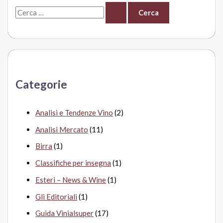
C
al
supermercato.
e
In
r
progetto
c
la
a
nuova
Categorie
cantina
:
Analisi e Tendenze Vino
(2)
Analisi Mercato
(11)
Birra
(1)
Classifiche per insegna
(1)
Esteri – News & Wine
(1)
Gli Editoriali
(1)
Guida Vinialsuper
(17)