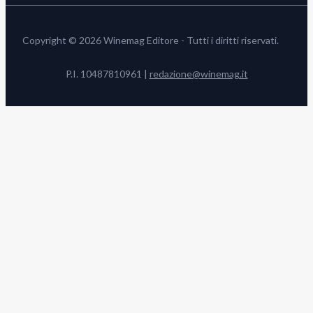
Copyright © 2026 Winemag Editore - Tutti i diritti riservati.
P.I. 10487810961 |
redazione@winemag.it