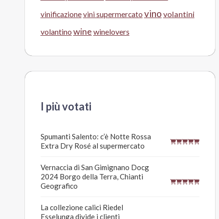
vino
volantini
vinificazione
vini supermercato
wine
volantino
winelovers
I più votati
Spumanti Salento: c’è Notte Rossa
Extra Dry Rosé al supermercato
Vernaccia di San Gimignano Docg
2024 Borgo della Terra, Chianti
Geografico
La collezione calici Riedel
Esselunga divide i clienti