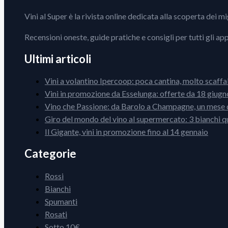
Vini al Super è la rivista online dedicata alla scoperta dei m
Recensioni oneste, guide pratiche e consigli per tutti gli ap
Ultimi articoli
Vini a volantino Ipercoop: poca cantina, molto scaffa
Vini in promozione da Esselunga: offerte da 18 giugno
Vino che Passione: da Barolo a Champagne, un mese d
Giro del mondo del vino al supermercato: 3 bianchi q
Il Gigante, vini in promozione fino al 14 gennaio
Categorie
Rossi
Bianchi
Spumanti
Rosati
Sotto 10€