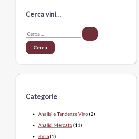
Cerca vini…
C
e
r
c
a
:
Categorie
Analisi e Tendenze Vino
(2)
Analisi Mercato
(11)
Birra
(1)