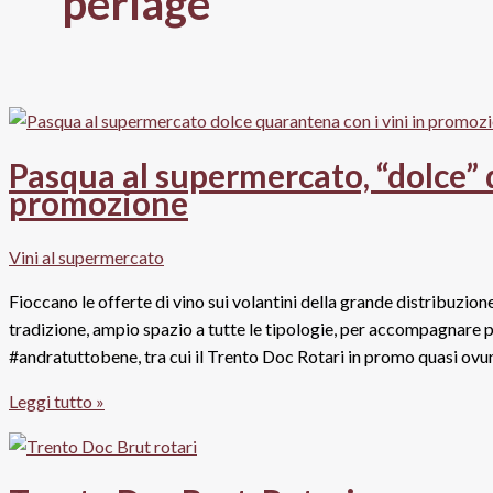
perlage
Pasqua al supermercato, “dolce” 
promozione
Vini al supermercato
Fioccano le offerte di vino sui volantini della grande distribuzion
tradizione, ampio spazio a tutte le tipologie, per accompagnare pr
#andratuttobene, tra cui il Trento Doc Rotari in promo quasi ovu
Pasqua
Leggi tutto »
al
supermercato,
“dolce”