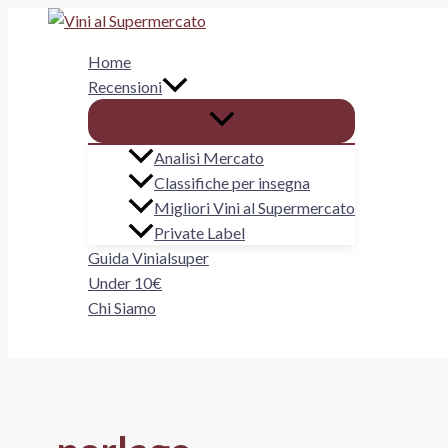
Vai
al
Home
contenuto
Recensioni
Analisi Mercato
Classifiche per insegna
Migliori Vini al Supermercato
Private Label
Guida Vinialsuper
Under 10€
Chi Siamo
Cerca