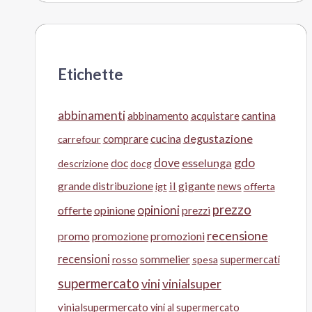
Etichette
abbinamenti
abbinamento
acquistare
cantina
cucina
degustazione
comprare
carrefour
gdo
doc
dove
esselunga
descrizione
docg
il gigante
grande distribuzione
news
igt
offerta
prezzo
opinioni
offerte
opinione
prezzi
recensione
promo
promozione
promozioni
recensioni
sommelier
supermercati
rosso
spesa
supermercato
vini
vinialsuper
vinialsupermercato
vini al supermercato