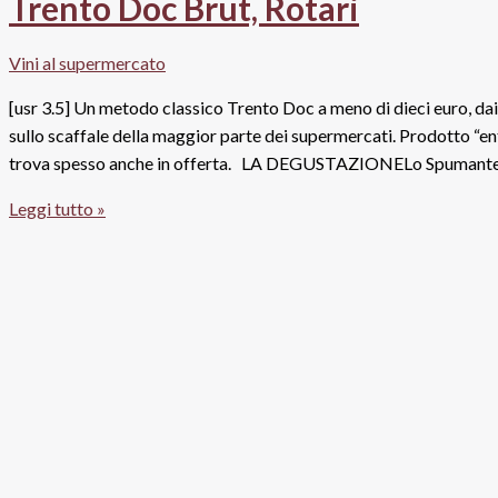
Trento Doc Brut, Rotari
quarantena
con
Vini al supermercato
i
vini
[usr 3.5] Un metodo classico Trento Doc a meno di dieci euro, dai 
in
sullo scaffale della maggior parte dei supermercati. Prodotto “en
promozione
trova spesso anche in offerta. LA DEGUSTAZIONELo Spumante Tr
Trento
Leggi tutto »
Doc
Brut,
Rotari