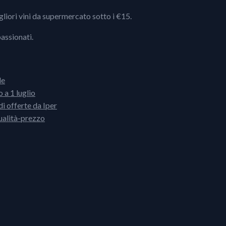
igliori vini da supermercato sotto i €15.
passionati.
le
 a 1 luglio
i offerte da Iper
ualità-prezzo