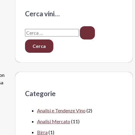
Cerca vini…
C
e
r
c
a
non
:
sa
Categorie
Analisi e Tendenze Vino
(2)
Analisi Mercato
(11)
Birra
(1)