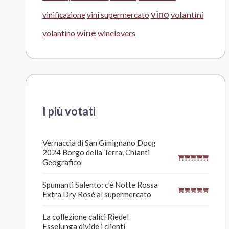
vino
volantini
vinificazione
vini supermercato
wine
volantino
winelovers
I più votati
Vernaccia di San Gimignano Docg
2024 Borgo della Terra, Chianti
Geografico
Spumanti Salento: c’è Notte Rossa
Extra Dry Rosé al supermercato
La collezione calici Riedel
Esselunga divide i clienti