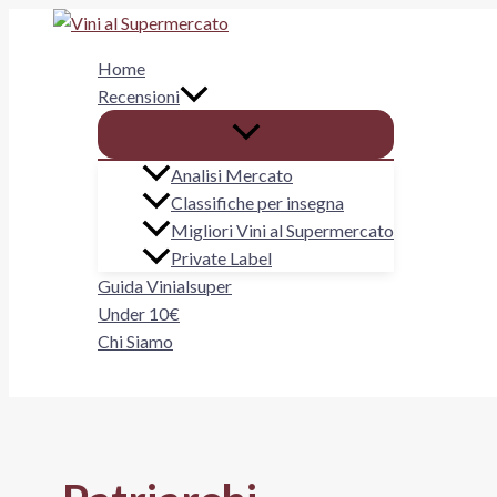
Vai
al
Home
contenuto
Recensioni
Analisi Mercato
Classifiche per insegna
Migliori Vini al Supermercato
Private Label
Guida Vinialsuper
Under 10€
Chi Siamo
Cerca