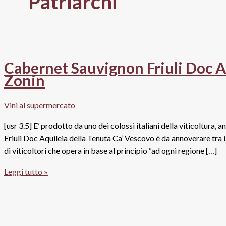
Patriarchi
Cabernet Sauvignon Friuli Doc A
Zonin
Vini al supermercato
[usr 3.5] E’ prodotto da uno dei colossi italiani della viticoltura
Friuli Doc Aquileia della Tenuta Ca’ Vescovo è da annoverare tra i
di viticoltori che opera in base al principio “ad ogni regione […]
Cabernet
Leggi tutto »
Sauvignon
Friuli
Doc
Aquileia