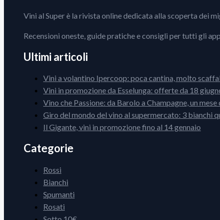
Vini al Super è la rivista online dedicata alla scoperta dei m
Recensioni oneste, guide pratiche e consigli per tutti gli ap
Ultimi articoli
Vini a volantino Ipercoop: poca cantina, molto scaffa
Vini in promozione da Esselunga: offerte da 18 giugno
Vino che Passione: da Barolo a Champagne, un mese d
Giro del mondo del vino al supermercato: 3 bianchi q
Il Gigante, vini in promozione fino al 14 gennaio
Categorie
Rossi
Bianchi
Spumanti
Rosati
Sotto 10€