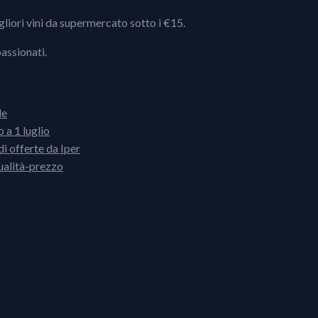
igliori vini da supermercato sotto i €15.
passionati.
le
 a 1 luglio
i offerte da Iper
ualità-prezzo