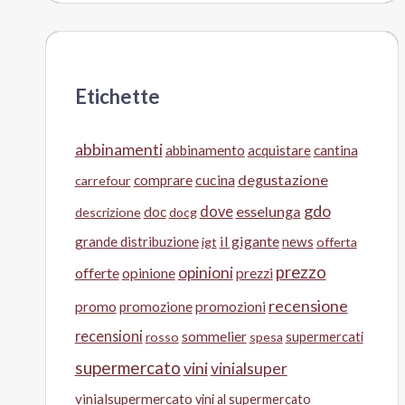
Etichette
abbinamenti
abbinamento
acquistare
cantina
cucina
degustazione
comprare
carrefour
gdo
doc
dove
esselunga
descrizione
docg
il gigante
grande distribuzione
news
igt
offerta
prezzo
opinioni
offerte
opinione
prezzi
recensione
promo
promozione
promozioni
recensioni
sommelier
supermercati
rosso
spesa
supermercato
vini
vinialsuper
vinialsupermercato
vini al supermercato