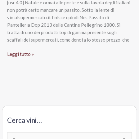
[usr 4.0] Natale è ormai alle porte e sulla tavola degli italiani
non potrà certo mancare un passito. Sotto la lente di
vinialsupermercato.it finisce quindi Nes Passito di
Pantelleria Dop 2013 delle Cantine Pellegrino 1880. Si
tratta di uno dei prodotti top di gamma presente sugli
scaffali dei supermercati, come denota lo stesso prezzo, che
Nes
Leggi tutto »
Passito
di
Pantelleria
Dop
2013,
Cantine
Pellegrino
1880
Cerca vini…
C