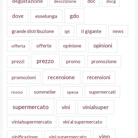
degustazione
doc
descrizione
docg
gdo
dove
esselunga
il gigante
grande distribuzione
news
igt
opinioni
offerte
opinione
offerta
prezzo
prezzi
promo
promozione
recensione
recensioni
promozioni
sommelier
supermercati
rosso
spesa
supermercato
vini
vinialsuper
vinialsupermercato
vini al supermercato
vino
vinificazione
vini supermercato