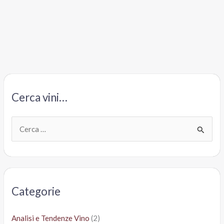
online
Esselunga
è
conveniente?
Cerca vini…
C
e
r
c
a
Categorie
:
Analisi e Tendenze Vino
(2)