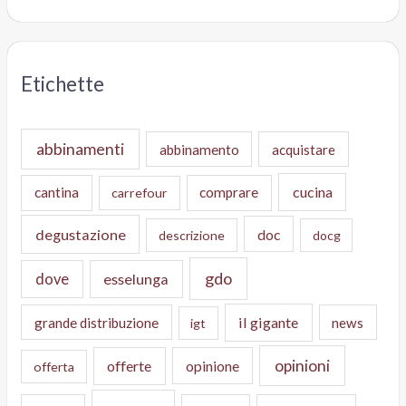
Etichette
abbinamenti
abbinamento
acquistare
cucina
cantina
comprare
carrefour
degustazione
doc
descrizione
docg
gdo
dove
esselunga
il gigante
grande distribuzione
news
igt
opinioni
offerte
opinione
offerta