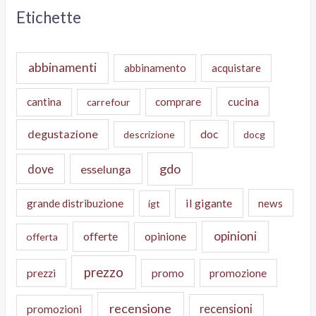
Etichette
abbinamenti
abbinamento
acquistare
cucina
cantina
comprare
carrefour
degustazione
doc
descrizione
docg
gdo
dove
esselunga
il gigante
grande distribuzione
news
igt
opinioni
offerte
opinione
offerta
prezzo
prezzi
promo
promozione
recensione
recensioni
promozioni