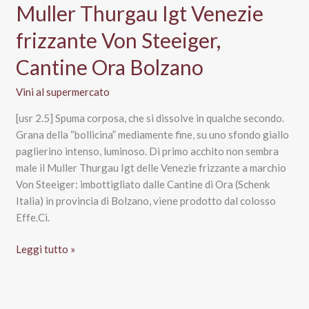
Muller Thurgau Igt Venezie
frizzante Von Steeiger,
Cantine Ora Bolzano
Vini al supermercato
[usr 2.5] Spuma corposa, che si dissolve in qualche secondo.
Grana della “bollicina” mediamente fine, su uno sfondo giallo
paglierino intenso, luminoso. Di primo acchito non sembra
male il Muller Thurgau Igt delle Venezie frizzante a marchio
Von Steeiger: imbottigliato dalle Cantine di Ora (Schenk
Italia) in provincia di Bolzano, viene prodotto dal colosso
Effe.Ci.
Muller
Leggi tutto »
Thurgau
Igt
Venezie