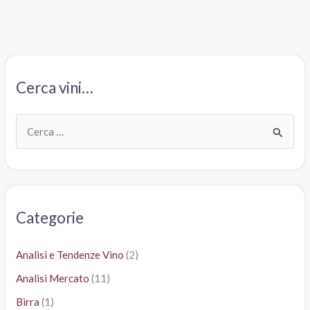
frizzante
Von
Steeiger,
Cantine
Ora
Cerca vini…
Bolzano
C
e
r
c
a
Categorie
:
Analisi e Tendenze Vino
(2)
Analisi Mercato
(11)
Birra
(1)