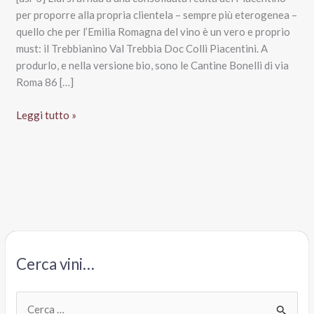
per proporre alla propria clientela – sempre più eterogenea –
quello che per l’Emilia Romagna del vino è un vero e proprio
must: il Trebbianino Val Trebbia Doc Colli Piacentini. A
produrlo, e nella versione bio, sono le Cantine Bonelli di via
Roma 86 […]
Trebbianino
Leggi tutto »
Val
Trebbia
Doc
Colli
Piacentini
Bio,
Lidl
Cerca vini…
C