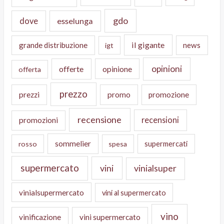
gdo
dove
esselunga
il gigante
grande distribuzione
news
igt
opinioni
offerte
opinione
offerta
prezzo
prezzi
promo
promozione
recensione
recensioni
promozioni
sommelier
supermercati
rosso
spesa
supermercato
vini
vinialsuper
vinialsupermercato
vini al supermercato
vino
vinificazione
vini supermercato