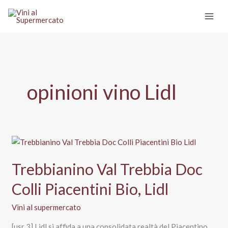
Vai
al
contenuto
opinioni vino Lidl
Trebbianino Val Trebbia Doc
Colli Piacentini Bio, Lidl
Vini al supermercato
[usr 3] Lidl si affida a una consolidata realtà del Piacentino