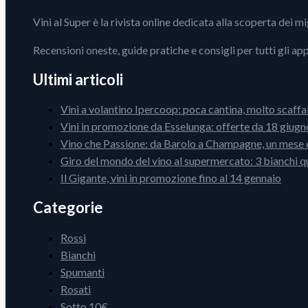
Vini al Super è la rivista online dedicata alla scoperta dei m
Recensioni oneste, guide pratiche e consigli per tutti gli ap
Ultimi articoli
Vini a volantino Ipercoop: poca cantina, molto scaffa
Vini in promozione da Esselunga: offerte da 18 giugno
Vino che Passione: da Barolo a Champagne, un mese d
Giro del mondo del vino al supermercato: 3 bianchi q
Il Gigante, vini in promozione fino al 14 gennaio
Categorie
Rossi
Bianchi
Spumanti
Rosati
Sotto 10€