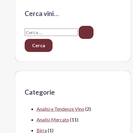
Cerca vini…
C
e
r
c
a
:
Categorie
Analisi e Tendenze Vino
(2)
Analisi Mercato
(11)
Birra
(1)