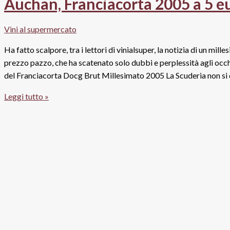
Auchan, Franciacorta 2005 a 5 eur
supermercato:
verso
Vini al supermercato
febbraio
senza
Ha fatto scalpore, tra i lettori di vinialsuper, la notizia di un m
troppe
prezzo pazzo, che ha scatenato solo dubbi e perplessità agli occhi
gioie
del Franciacorta Docg Brut Millesimato 2005 La Scuderia non si d
Auchan,
Leggi tutto »
Franciacorta
2005
a
5
euro:
tutta
la
verità