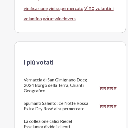
vino
volantini
vinificazione
vini supermercato
wine
volantino
winelovers
I più votati
Vernaccia di San Gimignano Docg
2024 Borgo della Terra, Chianti
Geografico
Spumanti Salento: c’è Notte Rossa
Extra Dry Rosé al supermercato
La collezione calici Riedel
Esselunga divide i clienti