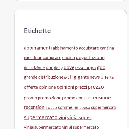
Etichette
abbinamenti
abbinamento
acquistare
cantina
cucina
degustazione
comprare
carrefour
gdo
doc
dove
esselunga
descrizione
docg
il gigante
grande distribuzione
news
igt
offerta
prezzo
opinioni
offerte
opinione
prezzi
recensione
promo
promozione
promozioni
recensioni
sommelier
supermercati
rosso
spesa
supermercato
vini
vinialsuper
vinialsupermercato
vini al supermercato