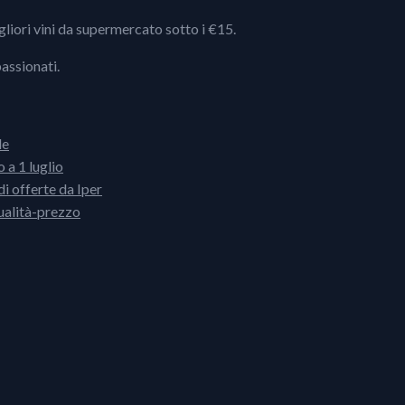
igliori vini da supermercato sotto i €15.
passionati.
le
 a 1 luglio
i offerte da Iper
ualità-prezzo