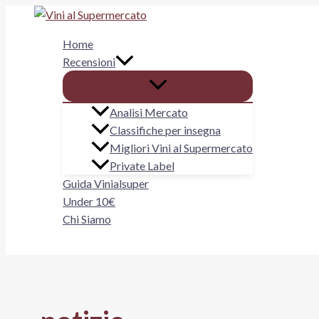
Vai
al
Home
contenuto
Recensioni
Analisi Mercato
Classifiche per insegna
Migliori Vini al Supermercato
Private Label
Guida Vinialsuper
Under 10€
Chi Siamo
Cerca